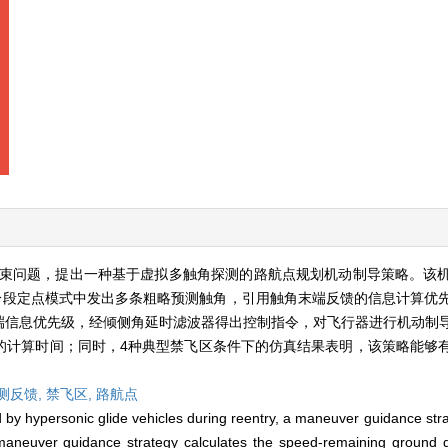
束问题，提出一种基于虚拟多触角探测的路航点规划机动制导策略。该
分段定点模式中发出多条粗略预测触角，引用触角末端反馈的信息计算优
端信息优先级，经倾侧角延时滤波器得出控制指令，对飞行器进行机动制
的计算时间；同时，4种典型禁飞区条件下的仿真结果表明，该策略能够
测反馈,
禁飞区,
路航点
d by hypersonic glide vehicles during reentry, a maneuver guidance stra
 maneuver guidance strategy calculates the speed-remaining ground 