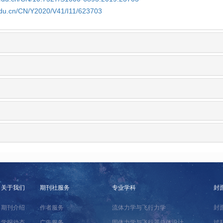
edu.cn/CN/Y2020/V41/I11/623703
关于我们
期刊社服务
专业学科
封
期刊介绍
作者服务
流体力学与飞行力学
封
学报动态
广告服务
固体力学与飞行器总体设计
过