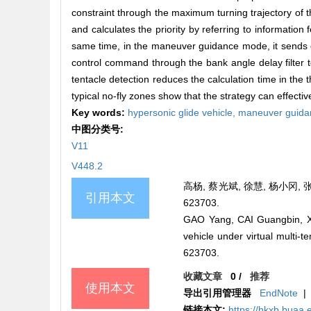
constraint through the maximum turning trajectory of th
and calculates the priority by referring to information
same time, in the maneuver guidance mode, it sends out
control command through the bank angle delay filter 
tentacle detection reduces the calculation time in the
typical no-fly zones show that the strategy can effect
Key words:
hypersonic glide vehicle,
maneuver guida
中图分类号:
V11
V448.2
高杨, 蔡光斌, 徐慧, 杨小冈, 
引用本文
623703.
GAO Yang, CAI Guangbin, X
vehicle under virtual mult
623703.
收藏文章
0
/
推荐
使用本文
导出引用管理器
EndNote
|
链接本文:
https://hkxb.bua