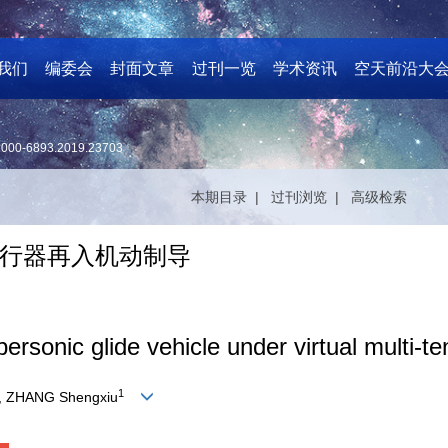
我们
编委会
封面文章
过刊一览
学术资讯
空天前沿大
1000-6893.2019.23703
本期目录 |
过刊浏览 |
高级检索
行器再入机动制导
sonic glide vehicle under virtual multi-te
1
, ZHANG Shengxiu