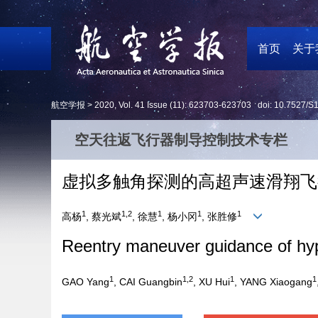
首页
关于
航空学报 >
2020
,
Vol. 41
Issue (11)
: 623703-623703 doi:
10.7527/S
空天往返飞行器制导控制技术专栏
虚拟多触角探测的高超声速滑翔飞
1
1,2
1
1
1
高杨
, 蔡光斌
, 徐慧
, 杨小冈
, 张胜修
Reentry maneuver guidance of hyper
1
1,2
1
1
GAO Yang
, CAI Guangbin
, XU Hui
, YANG Xiaogang