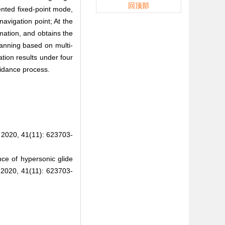
回顶部
mented fixed-point mode,
navigation point; At the
mation, and obtains the
lanning based on multi-
tion results under four
uidance process.
41(11): 623703-
e of hypersonic glide
2020, 41(11): 623703-