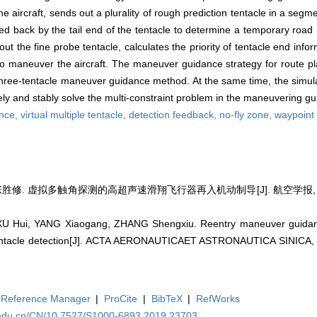
e aircraft, sends out a plurality of rough prediction tentacle in a seg
 fed back by the tail end of the tentacle to determine a temporary road 
 the fine probe tentacle, calculates the priority of tentacle end infor
to maneuver the aircraft. The maneuver guidance strategy for route p
 three-tentacle maneuver guidance method. At the same time, the simula
ively and stably solve the multi-constraint problem in the maneuvering g
nce,
virtual multiple tentacle,
detection feedback,
no-fly zone,
waypoint
张胜修. 虚拟多触角探测的高超声速滑翔飞行器再入机动制导[J]. 航空学报, 2020, 
U Hui, YANG Xiaogang, ZHANG Shengxiu. Reentry maneuver guidanc
i-tentacle detection[J]. ACTA AERONAUTICAET ASTRONAUTICA SINICA, 
Reference Manager
|
ProCite
|
BibTeX
|
RefWorks
a.edu.cn/CN/10.7527/S1000-6893.2019.23703