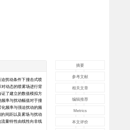
摘要
参考文献
强迫扰动条件下撞击式喷
影对动态的喷雾场进行背
相关文章
验证了建立的数值模拟方
编辑推荐
动频率与扰动幅值对于撞
雾化频率与强迫扰动的频
Metrics
之间的间距以及雾场与扰动
的流量特性由线性向非线
本文评价