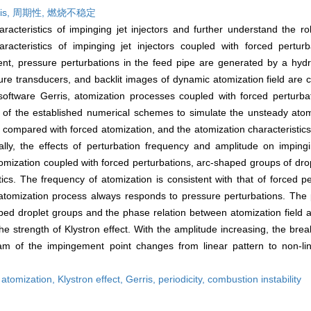
is,
周期性,
燃烧不稳定
acteristics of impinging jet injectors and further understand the ro
aracteristics of impinging jet injectors coupled with forced perturb
ent, pressure perturbations in the feed pipe are generated by a hydr
sure transducers, and backlit images of dynamic atomization field are
oftware Gerris, atomization processes coupled with forced perturba
lity of the established numerical schemes to simulate the unsteady atom
 compared with forced atomization, and the atomization characteristics 
ally, the effects of perturbation frequency and amplitude on impingi
atomization coupled with forced perturbations, arc-shaped groups of dro
stics. The frequency of atomization is consistent with that of forced p
 atomization process always responds to pressure perturbations. The 
ped droplet groups and the phase relation between atomization field a
the strength of Klystron effect. With the amplitude increasing, the brea
 of the impingement point changes from linear pattern to non-lin
,
atomization,
Klystron effect,
Gerris,
periodicity,
combustion instability