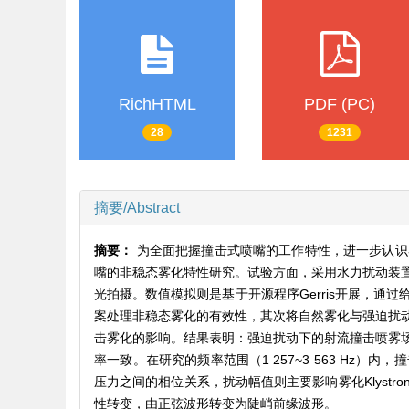
RichHTML
PDF (PC)
28
1231
摘要/Abstract
摘要：
为全面把握撞击式喷嘴的工作特性，进一步认识
嘴的非稳态雾化特性研究。试验方面，采用水力扰动装
光拍摄。数值模拟则是基于开源程序Gerris开展，
案处理非稳态雾化的有效性，其次将自然雾化与强迫扰
击雾化的影响。结果表明：强迫扰动下的射流撞击喷雾
率一致。在研究的频率范围（1 257~3 563 H
压力之间的相位关系，扰动幅值则主要影响雾化Klyst
性转变，由正弦波形转变为陡峭前缘波形。