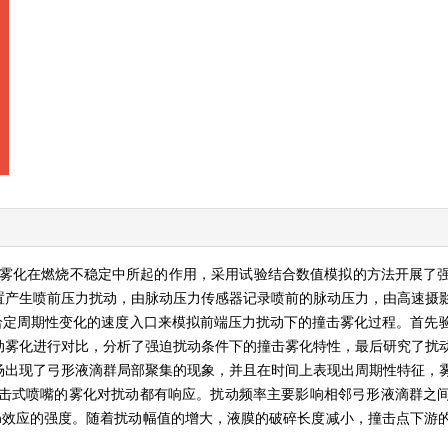
雾化在燃烧不稳定中所起的作用，采用试验结合数值模拟的方法开展了
置产生喷前压力扰动，由脉动压力传感器记录喷前的脉动压力，由高速摄
通过给定周期性变化的速度入口来模拟前端压力扰动下的撞击雾化过程。首先
动雾化进行对比，分析了强迫扰动条件下的撞击雾化特性，最后研究了扰
场出现了弓形液滴群局部聚集的现象，并且在时间上表现出周期性特征，
z）内，撞击式喷嘴的雾化对扰动都有响应。扰动频率主要影响相邻弓形液滴群
ron效应的强度。随着扰动幅值的增大，液膜的破碎长度减小，撞击点下游