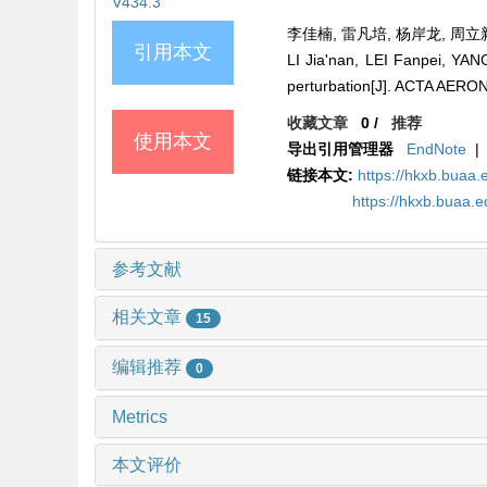
V434.3
李佳楠, 雷凡培, 杨岸龙, 周立新.
引用本文
LI Jia'nan, LEI Fanpei, YANG
perturbation[J]. ACTA AER
收藏文章
0
/
推荐
使用本文
导出引用管理器
EndNote
|
链接本文:
https://hkxb.bua
https://hkxb.buaa
参考文献
相关文章
15
编辑推荐
0
Metrics
本文评价