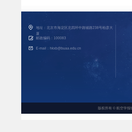
地址：北京市海淀区北四环中路辅路238号柏彦大
厦
邮政编码：100083
E-mail：hkxb@buaa.edu.cn
版权所有 © 航空学报