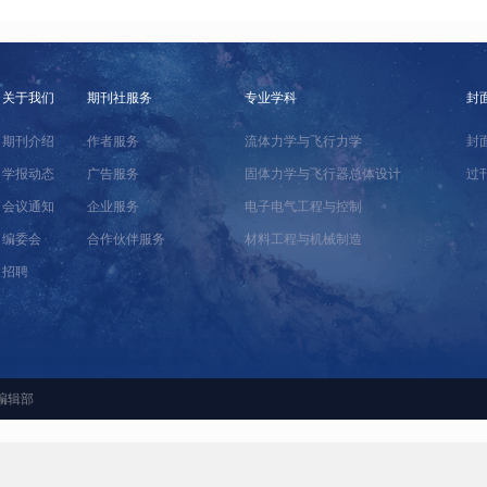
关于我们
期刊社服务
专业学科
封
期刊介绍
作者服务
流体力学与飞行力学
封
学报动态
广告服务
固体力学与飞行器总体设计
过
会议通知
企业服务
电子电气工程与控制
编委会
合作伙伴服务
材料工程与机械制造
招聘
编辑部