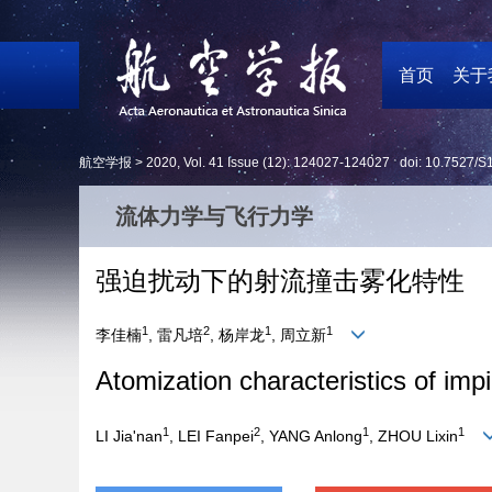
首页
关于
航空学报 >
2020
,
Vol. 41
Issue (12)
: 124027-124027 doi:
10.7527/S
流体力学与飞行力学
强迫扰动下的射流撞击雾化特性
1
2
1
1
李佳楠
, 雷凡培
, 杨岸龙
, 周立新
Atomization characteristics of impi
1
2
1
1
LI Jia'nan
, LEI Fanpei
, YANG Anlong
, ZHOU Lixin