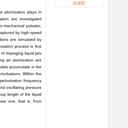
回顶部
le atomization plays in
ation are investigated
o-mechanical pulsator,
 captured by high-speed
tions are simulated by
ization process is first
of impinging liquid jets
ng jet atomization are
plets accumulate in the
erturbations. Within the
perturbation frequency
nd oscillating pressure
kup length of the liquid
ear one, that is, from