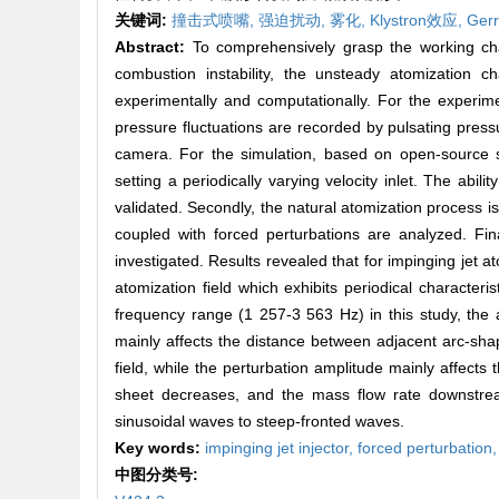
关键词:
撞击式喷嘴,
强迫扰动,
雾化,
Klystron效应,
Gerr
Abstract:
To comprehensively grasp the working char
combustion instability, the unsteady atomization ch
experimentally and computationally. For the experim
pressure fluctuations are recorded by pulsating pres
camera. For the simulation, based on open-source s
setting a periodically varying velocity inlet. The abi
validated. Secondly, the natural atomization process is
coupled with forced perturbations are analyzed. Fin
investigated. Results revealed that for impinging jet 
atomization field which exhibits periodical characteri
frequency range (1 257-3 563 Hz) in this study, the
mainly affects the distance between adjacent arc-sha
field, while the perturbation amplitude mainly affects 
sheet decreases, and the mass flow rate downstream
sinusoidal waves to steep-fronted waves.
Key words:
impinging jet injector,
forced perturbation
中图分类号: