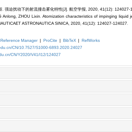
 强迫扰动下的射流撞击雾化特性[J]. 航空学报, 2020, 41(12): 124027-12
 Anlong, ZHOU Lixin. Atomization characteristics of impinging liquid j
ONAUTICAET ASTRONAUTICA SINICA, 2020, 41(12): 124027-124027.
Reference Manager
|
ProCite
|
BibTeX
|
RefWorks
a.edu.cn/CN/10.7527/S1000-6893.2020.24027
.edu.cn/CN/Y2020/V41/I12/124027