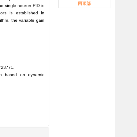
回顶部
he single neuron PID is
rs is established in
thm, the variable gain
23771.
hm based on dynamic
.