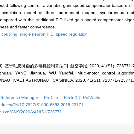
peed following control, a variable gain speed compensator based on t
e simulation model of three permanent magnet synchronous moto
ompared with the traditional PID fixed gain speed compensator algori
tness and faster convergence.
n coupling,
single neuron PID,
speed regulation
 基于动态补偿的多电机控制算法[J]. 航空学报, 2020, 41(S1): 723771-7
uan, YANG Jianhua, WU Yangfei. Multi-motor control algorit
RONAUTICAET ASTRONAUTICA SINICA, 2020, 41(S1): 723771-723771
Reference Manager
|
ProCite
|
BibTeX
|
RefWorks
a.edu.cn/CN/10.7527/S1000-6893.2019.23771
.edu.cn/CN/Y2020/V41/IS1/723771