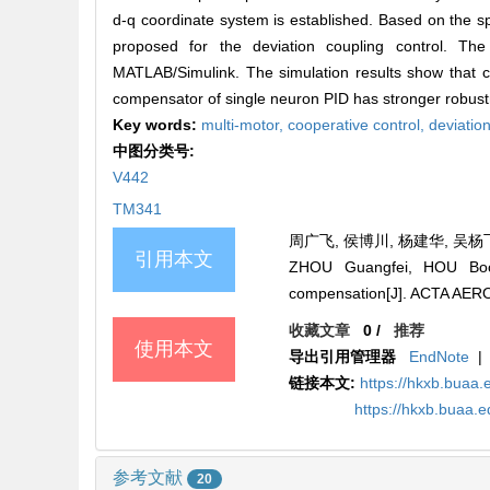
d-q coordinate system is established. Based on the s
proposed for the deviation coupling control. Th
MATLAB/Simulink. The simulation results show that c
compensator of single neuron PID has stronger robus
Key words:
multi-motor,
cooperative control,
deviatio
中图分类号:
V442
TM341
周广飞, 侯博川, 杨建华, 吴杨飞.
引用本文
ZHOU Guangfei, HOU Boch
compensation[J]. ACTA AE
收藏文章
0
/
推荐
使用本文
导出引用管理器
EndNote
|
链接本文:
https://hkxb.bua
https://hkxb.buaa
参考文献
20