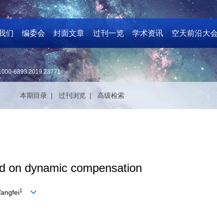
我们
编委会
封面文章
过刊一览
学术资讯
空天前沿大
1000-6893.2019.23771
本期目录 |
过刊浏览 |
高级检索
sed on dynamic compensation
1
angfei