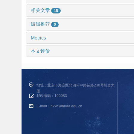
相关文章
15
编辑推荐
0
Metrics
本文评价
地址：北京市海淀区北四环中路辅路238号柏彦大
厦
邮政编码：100083
E-mail：hkxb@buaa.edu.cn