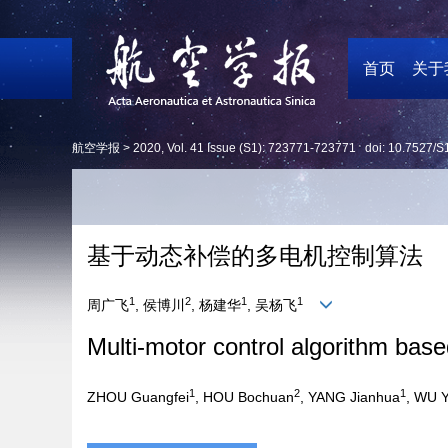
首页
关于
航空学报 >
2020
,
Vol. 41
Issue (S1)
: 723771-723771 doi:
10.7527/S
基于动态补偿的多电机控制算法
1
2
1
1
周广飞
, 侯博川
, 杨建华
, 吴杨飞
Multi-motor control algorithm ba
1
2
1
ZHOU Guangfei
, HOU Bochuan
, YANG Jianhua
, WU Y