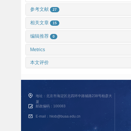
参考文献
27
相关文章
15
编辑推荐
0
Metrics
本文评价
地址：北京市海淀区北四环中路辅路238号柏彦大
厦
邮政编码：100083
E-mail：hkxb@buaa.edu.cn