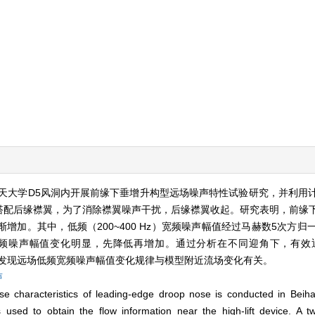
天大学D5风洞内开展前缘下垂增升构型远场噪声特性试验研究，并利用
搭配后缘襟翼，为了消除襟翼噪声干扰，后缘襟翼收起。研究表明，前缘
加。其中，低频（200~400 Hz）宽频噪声幅值经过马赫数5次方归
频噪声幅值变化明显，先降低再增加。通过分析在不同迎角下，有效迎
响，发现远场低频宽频噪声幅值变化规律与模型附近流场变化有关。
声
ise characteristics of leading-edge droop nose is conducted in Beih
used to obtain the flow information near the high-lift device. A two