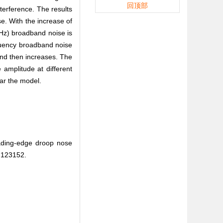
回顶部
nterference. The results
e. With the increase of
 Hz) broadband noise is
equency broadband noise
and then increases. The
 amplitude at different
ear the model.
ading-edge droop nose
-123152.