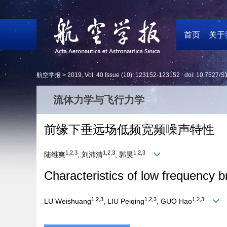
首页
关于
航空学报 >
2019
,
Vol. 40
Issue (10)
: 123152-123152 doi:
10.7527/S
流体力学与飞行力学
前缘下垂远场低频宽频噪声特性
1,2,3
1,2,3
1,2,3
陆维爽
, 刘沛清
, 郭昊
Characteristics of low frequency 
1,2,3
1,2,3
1,2,3
LU Weishuang
, LIU Peiqing
, GUO Hao