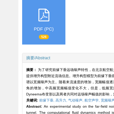
PDF (PC)
526
摘要/Abstract
摘要：
为了研究前缘下垂远场噪声特性，在北京航空航
提供增升构型附近流场信息。增升构型模型为前缘下垂
谱以宽频噪声为主。随着来流速度的增加，宽频幅值逐渐增
角的增加，中高频宽频幅值变化不大，但是，低频宽
Dyneema布变形以及两者共同对远场噪声幅值的影
关键词:
前缘下垂,
高升力,
气动噪声,
航空声学,
宽频噪
Abstract:
An experimental study on the far-field no
tunnel. The computational fluid dynamics method is 