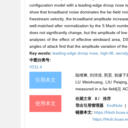
configuration model with a leading-edge droop nose is u
show that broadband noise dominates the far-field nois
freestream velocity, the broadband amplitude increas
well-matched after normalization by the 5 Mach numbe
does not significantly change, but the amplitude of lo
analyses of the effect of effective windward area, DS
angles of attack find that the amplitude variation of t
Key words:
leading-edge droop nose,
high-lift,
aerody
中图分类号:
V211.4
陆维爽, 刘沛清, 郭昊. 前缘下垂远场
引用本文
LU Weishuang, LIU Peiqing,
measured in a far-field[J
收藏文章
0
/
推荐
使用本文
导出引用管理器
EndNote
|
链接本文:
https://hkxb.bua
https://hkxb.buaa