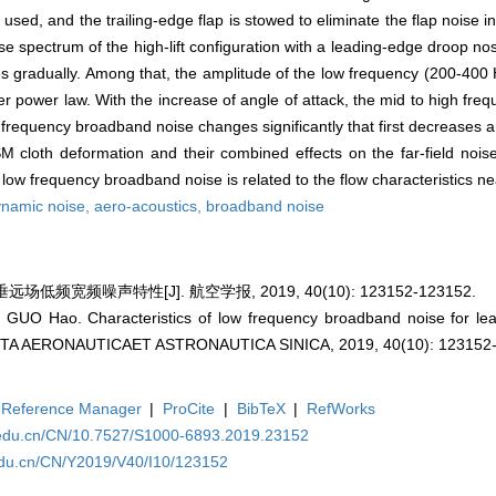
sed, and the trailing-edge flap is stowed to eliminate the flap noise i
e spectrum of the high-lift configuration with a leading-edge droop nos
es gradually. Among that, the amplitude of the low frequency (200-400
r power law. With the increase of angle of attack, the mid to high fr
w frequency broadband noise changes significantly that first decreases 
M cloth deformation and their combined effects on the far-field noise
he low frequency broadband noise is related to the flow characteristics n
namic noise,
aero-acoustics,
broadband noise
低频宽频噪声特性[J]. 航空学报, 2019, 40(10): 123152-123152.
 GUO Hao. Characteristics of low frequency broadband noise for le
]. ACTA AERONAUTICAET ASTRONAUTICA SINICA, 2019, 40(10): 123152
Reference Manager
|
ProCite
|
BibTeX
|
RefWorks
a.edu.cn/CN/10.7527/S1000-6893.2019.23152
.edu.cn/CN/Y2019/V40/I10/123152