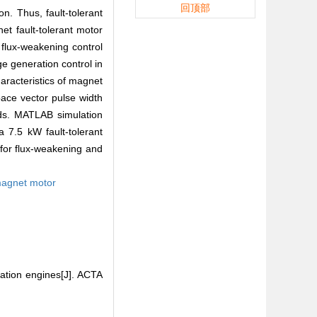
回顶部
n. Thus, fault-tolerant
t fault-tolerant motor
 flux-weakening control
ge generation control in
aracteristics of magnet
space vector pulse width
lds. MATLAB simulation
a 7.5 kW fault-tolerant
for flux-weakening and
agnet motor
ation engines[J]. ACTA