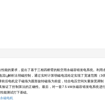
出性能的要求，提出了基于三相四桥臂的航空用永磁容错发电系统。利用
流I
解析法弱磁控制，通过实时计算弱磁电流给定实现了宽速范围（3
d
前后电机定子磁场为圆形旋转磁场为前提，结合电压空间矢量脉宽调制（
真验证了控制算法的正确性。最后，对一套7.5 kW永磁容错发电系统进
统性能测试打下基础。
永磁电机