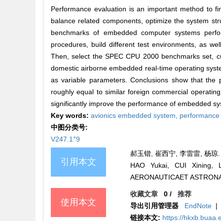
Performance evaluation is an important method to f
balance related components, optimize the system stru
benchmarks of embedded computer systems perform
procedures, build different test environments, as we
Then, select the SPEC CPU 2000 benchmarks set, cu
domestic airborne embedded real-time operating syst
as variable parameters. Conclusions show that the 
roughly equal to similar foreign commercial operatin
significantly improve the performance of embedded s
Key words:
avionics embedded system,
performance 
中图分类号:
+
V247.1
9
郝玉锴, 崔西宁, 李雷雷, 杨琼. 
引用本文
HAO Yukai, CUI Xining, 
AERONAUTICAET ASTRONAUTI
收藏文章
0
/
推荐
使用本文
导出引用管理器
EndNote
|
链接本文:
https://hkxb.buaa