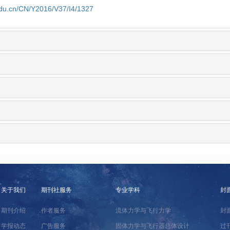
edu.cn/CN/Y2016/V37/I4/1327
关于我们
期刊社服务
专业学科
封
期刊介绍
作者服务
流体力学与飞行力学
封
学报动态
广告服务
固体力学与飞行器总体设计
过