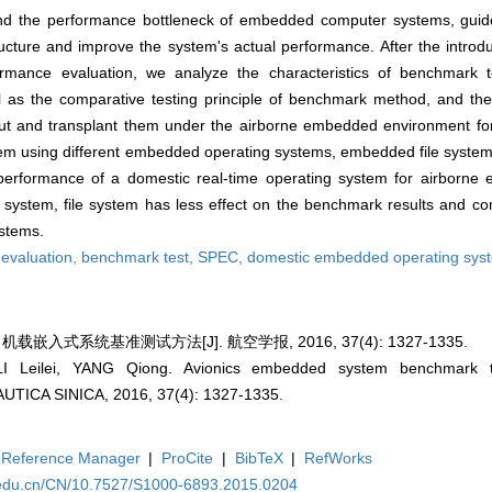
ind the performance bottleneck of embedded computer systems, guid
cture and improve the system's actual performance. After the introdu
ance evaluation, we analyze the characteristics of benchmark t
ll as the comparative testing principle of benchmark method, and the
t and transplant them under the airborne embedded environment for
em using different embedded operating systems, embedded file system
performance of a domestic real-time operating system for airborn
g system, file system has less effect on the benchmark results and co
ystems.
evaluation,
benchmark test,
SPEC,
domestic embedded operating sys
机载嵌入式系统基准测试方法[J]. 航空学报, 2016, 37(4): 1327-1335.
LI Leilei, YANG Qiong. Avionics embedded system benchmark t
CA SINICA, 2016, 37(4): 1327-1335.
Reference Manager
|
ProCite
|
BibTeX
|
RefWorks
.edu.cn/CN/10.7527/S1000-6893.2015.0204