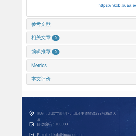
https://hkxb.buaa.
参考文献
相关文章
0
编辑推荐
0
Metrics
本文评价
地址：北京市海淀区北四环中路辅路238号柏彦大
厦
邮政编码：100083
E-mail：hkxb@buaa.edu.cn