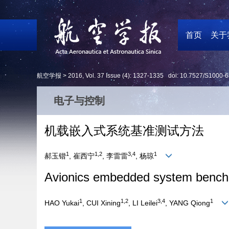
首页
关于
航空学报 >
2016
,
Vol. 37
Issue (4)
: 1327-1335 doi:
10.7527/S1000-6
电子与控制
机载嵌入式系统基准测试方法
1
1,2
3,4
1
郝玉锴
, 崔西宁
, 李雷雷
, 杨琼
Avionics embedded system bench
1
1,2
3,4
1
HAO Yukai
, CUI Xining
, LI Leilei
, YANG Qiong