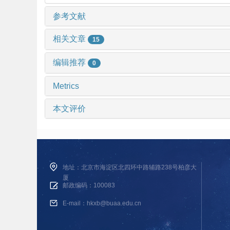
参考文献
相关文章
15
编辑推荐
0
Metrics
本文评价
地址：北京市海淀区北四环中路辅路238号柏彦大
厦
邮政编码：100083
E-mail：hkxb@buaa.edu.cn