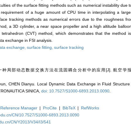
ulties of the surface fitting methods such as numerical instability due t
requirement of a huge amount of CPU time in interpolating a large 
rface tracking methods as numerical errors due to the roughness fr
thod, a 3D cylinder, a near space propeller and a high altitude ballo
 tetrahedron (CVT) method, which demonstrates that the method is
ata exchange in FSI analysis.
ata exchange,
surface fitting,
surface tracking
. 一种局部动态数据交换方法在流固耦合分析中的应用[J]. 航空学
, CHEN Dianyu. Local Dynamic Data Exchange in Fluid Structure Int
RONAUTICA SINICA,
doi: 10.7527/S1000-6893.2013.0090
.
Reference Manager
|
ProCite
|
BibTeX
|
RefWorks
.edu.cn/CN/10.7527/S1000-6893.2013.0090
edu.cn/CN/Y2013/V34/I3/541