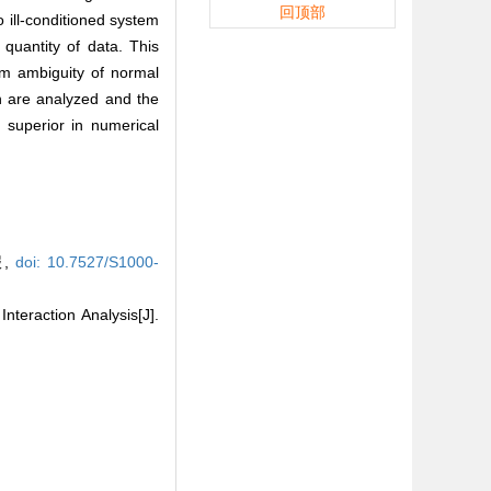
回顶部
o ill-conditioned system
quantity of data. This
om ambiguity of normal
on are analyzed and the
 superior in numerical
报,
doi: 10.7527/S1000-
eraction Analysis[J].