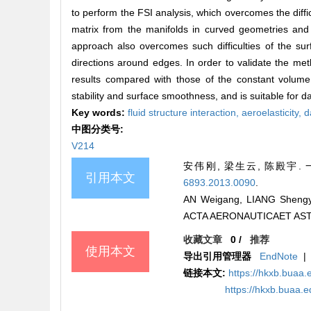
to perform the FSI analysis, which overcomes the diffic
matrix from the manifolds in curved geometries and 
approach also overcomes such difficulties of the su
directions around edges. In order to validate the me
results compared with those of the constant volume
stability and surface smoothness, and is suitable for d
Key words:
fluid structure interaction,
aeroelasticity,
d
中图分类号:
V214
安伟刚, 梁生云, 陈殿宇
引用本文
6893.2013.0090
.
AN Weigang, LIANG Shengyun
ACTA AERONAUTICAET AST
收藏文章
0
/
推荐
使用本文
导出引用管理器
EndNote
|
链接本文:
https://hkxb.buaa
https://hkxb.buaa.