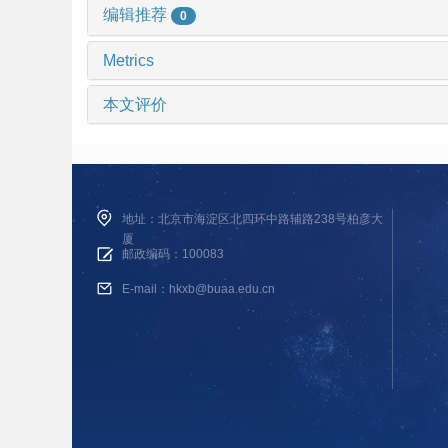
编辑推荐
0
Metrics
本文评价
地址：北京市海淀区北四环中路辅路238号柏彦大
厦
邮政编码：100083
E-mail：hkxb@buaa.edu.cn