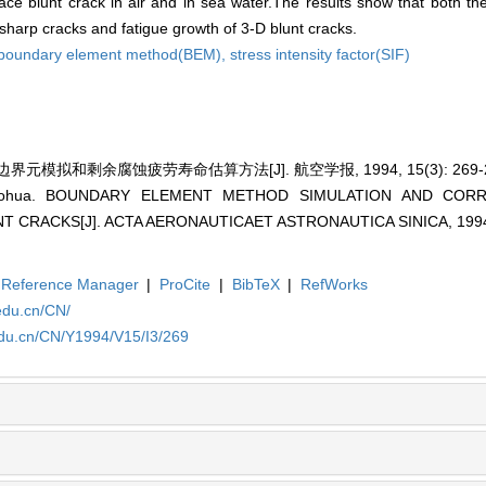
rface blunt crack in air and in sea water.The results show that both
sharp cracks and fatigue growth of 3-D blunt cracks.
boundary element method(BEM),
stress intensity factor(SIF)
模拟和剩余腐蚀疲劳寿命估算方法[J]. 航空学报, 1994, 15(3): 269-2
Guohua. BOUNDARY ELEMENT METHOD SIMULATION AND CORR
T CRACKS[J]. ACTA AERONAUTICAET ASTRONAUTICA SINICA, 1994, 
Reference Manager
|
ProCite
|
BibTeX
|
RefWorks
edu.cn/CN/
edu.cn/CN/Y1994/V15/I3/269