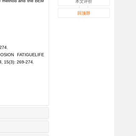
 the method and the BEM
本文评价
回顶部
74.
OSION FATIGUELIFE
15(3): 269-274.