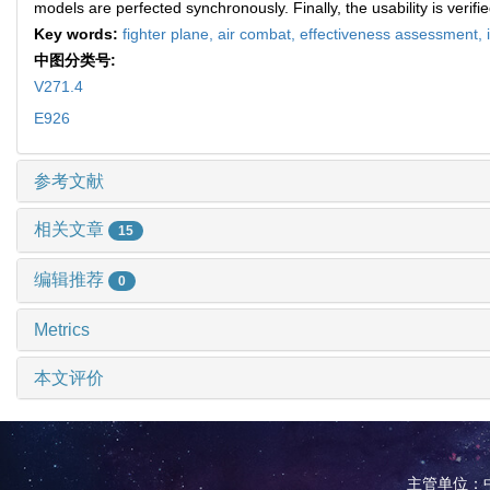
models are perfected synchronously. Finally, the usability is verif
Key words:
fighter plane,
air combat,
effectiveness assessment,
中图分类号:
V271.4
E926
参考文献
相关文章
15
编辑推荐
0
Metrics
本文评价
主管单位：