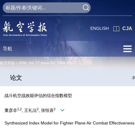
ENGLISH
CJA
导航
航空学报 >
2006
,
Vol. 27
Issue (6)
: 1084-1087
论文
战斗机空战效能评估的综合指数模型
1,2
2
2
董彦非
, 王礼沅
, 张恒喜
Synthesized Index Model for Fighter Plane Air Combat Effectivenes