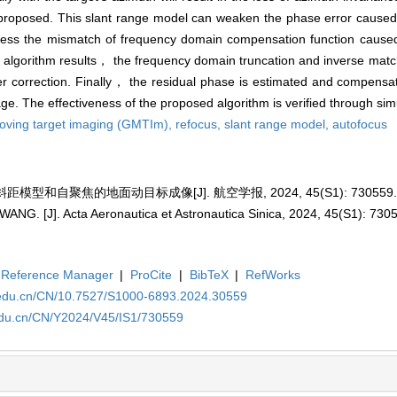
is proposed. This slant range model can weaken the phase error cause
dress the mismatch of frequency domain compensation function cause
SAR algorithm results， the frequency domain truncation and inverse ma
ter correction. Finally， the residual phase is estimated and compens
e. The effectiveness of the proposed algorithm is verified through sim
oving target imaging (GMTIm),
refocus,
slant range model,
autofocus
距模型和自聚焦的地面动目标成像[J]. 航空学报, 2024, 45(S1): 730559
ANG. [J]. Acta Aeronautica et Astronautica Sinica, 2024, 45(S1): 730
Reference Manager
|
ProCite
|
BibTeX
|
RefWorks
a.edu.cn/CN/10.7527/S1000-6893.2024.30559
.edu.cn/CN/Y2024/V45/IS1/730559