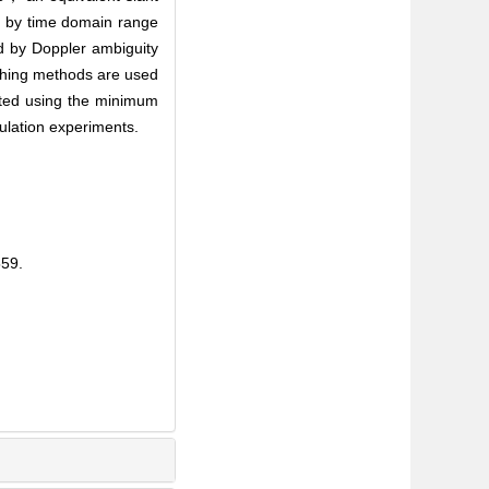
d by time domain range
d by Doppler ambiguity
tching methods are used
ated using the minimum
ulation experiments.
.
559.