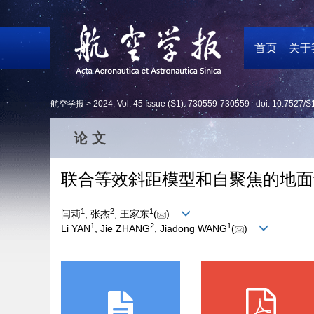
首页
关于
航空学报 >
2024
,
Vol. 45
Issue (S1)
: 730559-730559 doi:
10.7527/S
论 文
联合等效斜距模型和自聚焦的地面
1
2
1
闫莉
, 张杰
, 王家东
(
)
1
2
1
Li YAN
, Jie ZHANG
, Jiadong WANG
(
)