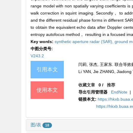
range model with non spatially varying coefficients 
walk correction in squint imaging. Secondly， to ad
and the different residual phase forms in different 
to obtain the equivalent echo data after Doppler cen
entropy autofocus method， resulting in a focused imag
Key words:
synthetic aperture radar (SAR),
ground m
中图分类号:
V243.2
闫莉, 张杰, 王家东. 联合等效斜
引用本文
Li YAN, Jie ZHANG, Jiadong W
收藏文章
0
/
推荐
使用本文
导出引用管理器
EndNote
|
链接本文:
https://hkxb.bua
https://hkxb.buaa
图/表
18