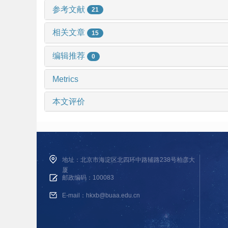
参考文献
21
相关文章
15
编辑推荐
0
Metrics
本文评价
地址：北京市海淀区北四环中路辅路238号柏彦大
厦
邮政编码：100083
E-mail：hkxb@buaa.edu.cn