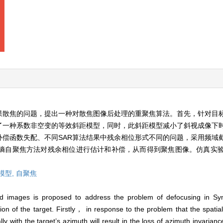
果散焦的问题，提出一种对散焦图像后处理的重聚焦算法。首先，针对目
了一种系数非空变的等效斜距模型，同时，此斜距模型减小了斜视成像下
偿函数失配、不同SAR算法结果中残余相位形式不同的问题，采用频域
熵自聚焦方法对残余相位进行估计和补偿，从而得到聚焦图像。仿真实
模型,
自聚焦
ed images is proposed to address the problem of defocusing in Sy
 of the target. Firstly， in response to the problem that the spatial 
ally with the target’s azimuth will result in the loss of azimuth invaria