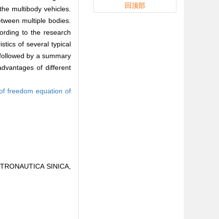
回顶部
the multibody vehicles.
tween multiple bodies.
cording to the research
tics of several typical
d, followed by a summary
dvantages of different
of freedom equation of
ASTRONAUTICA SINICA,