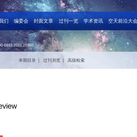
我们
编委会
封面文章
过刊一览
学术资讯
空天前沿大
00-6893.2021.25950
本期目录 |
过刊浏览 |
高级检索
eview