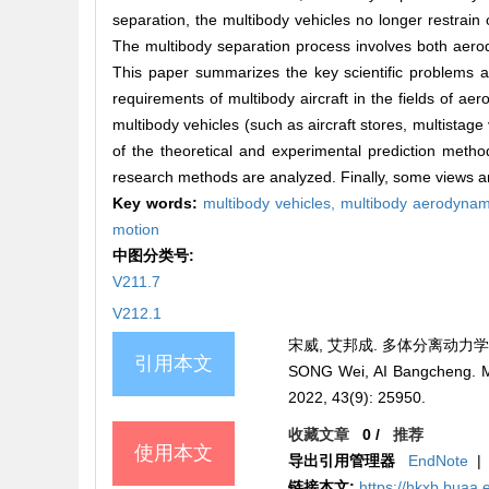
separation, the multibody vehicles no longer restrain 
The multibody separation process involves both aero
This paper summarizes the key scientific problems an
requirements of multibody aircraft in the fields of ae
multibody vehicles (such as aircraft stores, multistage
of the theoretical and experimental prediction meth
research methods are analyzed. Finally, some views a
Key words:
multibody vehicles,
multibody aerodynam
motion
中图分类号:
V211.7
V212.1
宋威, 艾邦成. 多体分离动力学研究进展
引用本文
SONG Wei, AI Bangcheng. 
2022, 43(9): 25950.
收藏文章
0
/
推荐
使用本文
导出引用管理器
EndNote
|
链接本文:
https://hkxb.bua