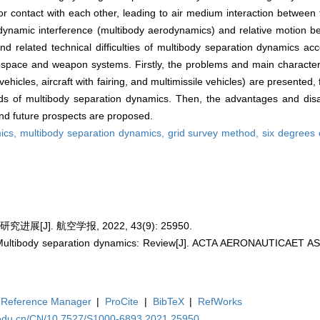
or contact with each other, leading to air medium interaction between 
dynamic interference (multibody aerodynamics) and relative motion be
d related technical difficulties of multibody separation dynamics ac
rospace and weapon systems. Firstly, the problems and main characteris
 vehicles, aircraft with fairing, and multimissile vehicles) are presente
ods of multibody separation dynamics. Then, the advantages and disa
nd future prospects are proposed.
ics,
multibody separation dynamics,
grid survey method,
six degrees 
[J]. 航空学报, 2022, 43(9): 25950.
Multibody separation dynamics: Review[J]. ACTA AERONAUTICAET 
Reference Manager
|
ProCite
|
BibTeX
|
RefWorks
a.edu.cn/CN/10.7527/S1000-6893.2021.25950