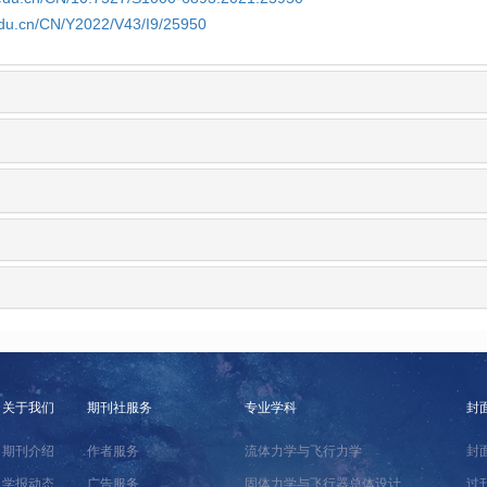
edu.cn/CN/Y2022/V43/I9/25950
关于我们
期刊社服务
专业学科
封
期刊介绍
作者服务
流体力学与飞行力学
封
学报动态
广告服务
固体力学与飞行器总体设计
过