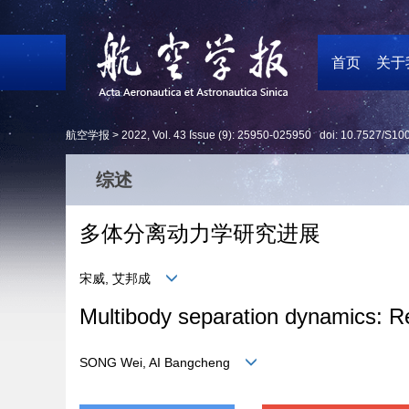
首页
关于
航空学报 >
2022
,
Vol. 43
Issue (9)
: 25950-025950 doi:
10.7527/S10
综述
多体分离动力学研究进展
宋威, 艾邦成
Multibody separation dynamics: R
SONG Wei, AI Bangcheng