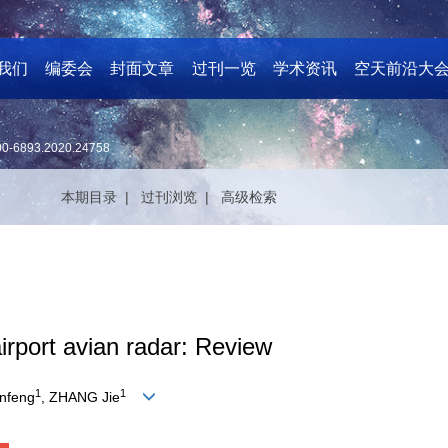
我们
编委会
封面文章
过刊一览
学术资讯
空天前沿大
00-6893.2020.24758
本期目录 |
过刊浏览 |
高级检索
irport avian radar: Review
1
1
anfeng
, ZHANG Jie