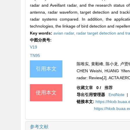
radar and Aveillant radar, and the research status 
antenna, radar waveform, target detection and tracki
radar systems compared. In addition, the applicati
technologies, the linkage of bird detection and repelle
Key words:
avian radar,
radar target detection and tr
中图分类号:
V19
TN95
陈唯实, 黄毅峰, 陈小龙, 卢贤锋,
引用本文
CHEN Weishi, HUANG Yifeng,
radar: Review[J]. ACTA AE
收藏文章
0
/
推荐
使用本文
导出引用管理器
EndNote
|
链接本文:
https://hkxb.bua
https://hkxb.buaa.
参考文献