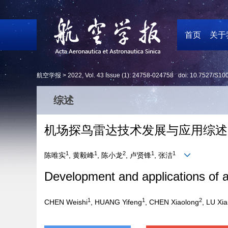
首页
关于
航空学报 >
2022
,
Vol. 43
Issue (1)
: 24758-024758 doi:
10.7527/S10
综述
机场探鸟雷达技术发展与应用综述
1
1
2
1
1
陈唯实
, 黄毅峰
, 陈小龙
, 卢贤锋
, 张洁
Development and applications of a
1
1
2
CHEN Weishi
, HUANG Yifeng
, CHEN Xiaolong
, LU Xi