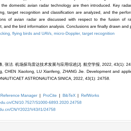
of the domestic avian radar technology are then introduced. Key rada
ng, target recognition and classification are analyzed, and the perfo
ons of avian radar are discussed with respect to the fusion of r
nt, and the bird information analysis. Conclusions are finally drawn an
acking,
flying birds and UAVs,
micro-Doppler,
target recognition
 张洁. 机场探鸟雷达技术发展与应用综述[J]. 航空学报, 2022, 43(1): 247
 CHEN Xiaolong, LU Xianfeng, ZHANG Jie. Development and applicat
RONAUTICAET ASTRONAUTICA SINICA, 2022, 43(1): 24758.
Reference Manager
|
ProCite
|
BibTeX
|
RefWorks
a.edu.cn/CN/10.7527/S1000-6893.2020.24758
edu.cn/CN/Y2022/V43/I1/24758