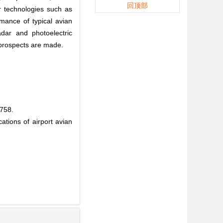
回顶部
r technologies such as
rmance of typical avian
adar and photoelectric
d prospects are made.
58.
ions of airport avian