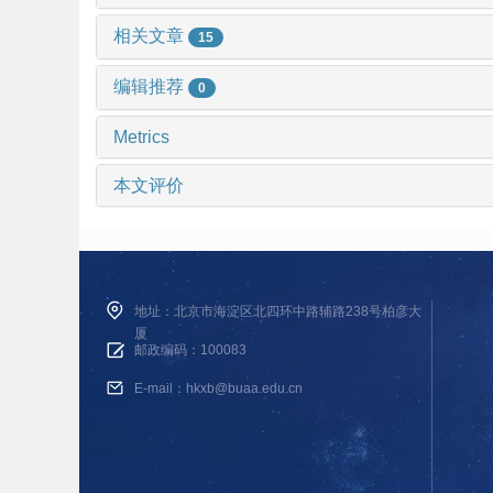
相关文章
15
编辑推荐
0
Metrics
本文评价
地址：北京市海淀区北四环中路辅路238号柏彦大
厦
邮政编码：100083
E-mail：hkxb@buaa.edu.cn