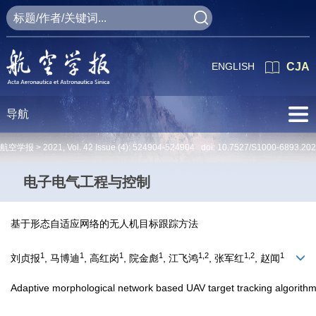
ENGLISH
CJA
导航
航空学报 >
2021
,
Vol. 42
Issue (4)
: 524904-524904 doi:
10.7527/S1000-6893.20
电子电气工程与控制
基于形态自适应网络的无人机目标跟踪方法
1
1
1
1
1,2
1,2
1
刘贞报
, 马博迪
, 高红岗
, 院金彪
, 江飞鸿
, 张军红
, 赵闻
Adaptive morphological network based UAV target tracking algorith