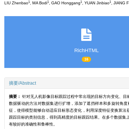
1
1
1
1
LIU Zhenbao
, MA Bodi
, GAO Honggang
, YUAN Jinbiao
, JIANG 
RichHTML
16
摘要/Abstract
摘要：
针对无人机影像目标跟踪过程中常出现的目标方向变化、目
数据驱动的方法对数据集进行扩增，添加了遮挡样本和多旋转角度
征，使得模型能够自动适应目标形态变化，利用深度特征变换算法
跟踪目标的类别信息，得到高精度的目标跟踪结果。在多个数据集
有较好的准确性和鲁棒性。