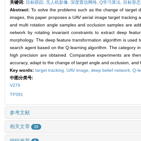
关键词:
目标跟踪,
无人机影像,
深度置信网络,
Q学习算法,
目标形态
Abstract:
To solve the problems such as the change of target di
images, this paper proposes a UAV aerial image target tracking a
and multi rotation angle samples and occlusion samples are add
network by rotating invariant constraints to extract deep feat
morphology. The deep feature transformation algorithm is used to 
search agent based on the Q-learning algorithm. The category infor
high precision are obtained. Comparative experiments are then
accuracy, adapt to the change of target angle and occlusion, an
Key words:
target tracking,
UAV image,
deep belief network,
Q-le
中图分类号:
V279
TP391
参考文献
相关文章
15
编辑推荐