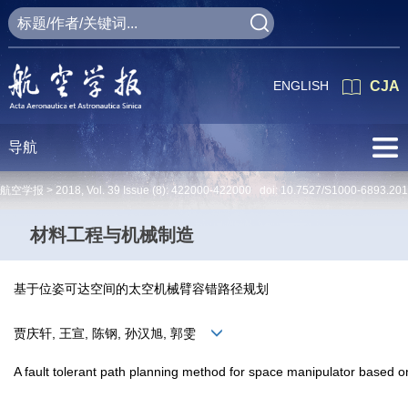
ENGLISH
CJA
导航
航空学报 >
2018
,
Vol. 39
Issue (8)
: 422000-422000 doi:
10.7527/S1000-6893.20
材料工程与机械制造
基于位姿可达空间的太空机械臂容错路径规划
贾庆轩, 王宣, 陈钢, 孙汉旭, 郭雯
A fault tolerant path planning method for space manipulator based o