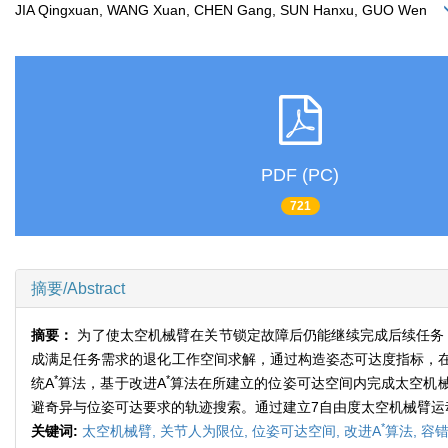
JIA Qingxuan, WANG Xuan, CHEN Gang, SUN Hanxu, GUO Wen
PDF (PC)
721
摘要/Abstract
摘要：
为了使太空机械臂在关节锁定故障后仍能继续完成后续任务
成满足任务需求的退化工作空间求解，通过构造姿态可达度指标，
*
*
统A
算法，基于改进A
算法在所建立的位姿可达空间内完成太空机
避奇异与位姿可达要求的轨迹搜索。通过建立7自由度太空机械臂
*
关键词:
太空机械臂,
关节人为限位,
位姿可达空间,
改进A
算法,
容