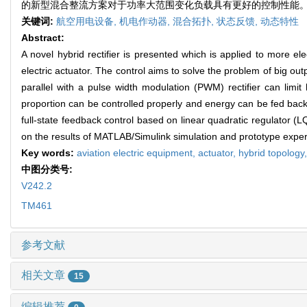
的新型混合整流方案对于功率大范围变化负载具有更好的控制性能
关键词:
航空用电设备,
机电作动器,
混合拓扑,
状态反馈,
动态特性
Abstract:
A novel hybrid rectifier is presented which is applied to more ele
electric actuator. The control aims to solve the problem of big out
parallel with a pulse width modulation (PWM) rectifier can limi
proportion can be controlled properly and energy can be fed back 
full-state feedback control based on linear quadratic regulator 
on the results of MATLAB/Simulink simulation and prototype experi
Key words:
aviation electric equipment,
actuator,
hybrid topology
中图分类号:
V242.2
TM461
参考文献
相关文章
15
编辑推荐