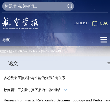
ENGLISH
CJA
导航
航空学报 >
2006
,
Vol. 27
Issue (6)
: 1238-1243
论文
多芯线束压接拓扑与性能的分形几何关系
1
2
3
1
孙虹颖
, 王安麟
, 真下启治
, 韩业鹏
Research on Fractal Relationship Between Topology and Performance