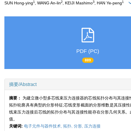
1
2
3
1
SUN Hong-ying
, WANG An-lin
, KEIJI Mashimo
, HAN Ye-peng
PDF (PC)
889
摘要/Abstract
摘要：
为建立微小型多芯线束压力连接器的芯线拓扑分布与其连接性
拓扑轮廓具有典型的分形特征;芯线变形截面的分形维数是其压接性
线束压力连接后芯线的拓扑分布与其连接性能存在分形几何关系。
值。
关键词:
电子元件与器件技术,
拓扑,
分形,
压力连接