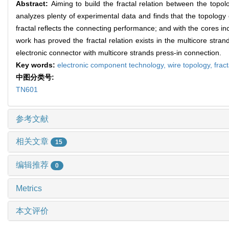
Abstract:
Aiming to build the fractal relation between the topo
analyzes plenty of experimental data and finds that the topology o
fractal reflects the connecting performance; and with the cores i
work has proved the fractal relation exists in the multicore stra
electronic connector with multicore strands press-in connection.
Key words:
electronic component technology,
wire topology,
frac
中图分类号:
TN601
参考文献
相关文章
15
编辑推荐
0
Metrics
本文评价