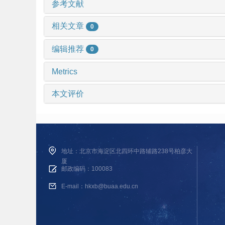
参考文献
相关文章
0
编辑推荐
0
Metrics
本文评价
地址：北京市海淀区北四环中路辅路238号柏彦大
厦
邮政编码：100083
E-mail：hkxb@buaa.edu.cn