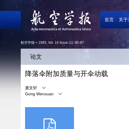
首页
关于
航空学报 >
1995
,
Vol. 16
Issue (1)
: 85-87
论文
降落伞附加质量与开伞动载
龚文轩
Gong Wenxuan