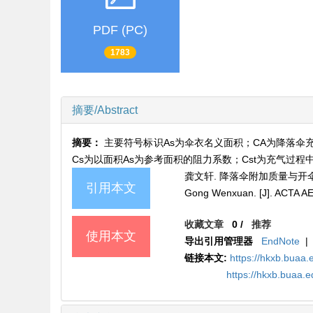
PDF (PC)
1783
摘要/Abstract
摘要：
主要符号标识As为伞衣名义面积；CA为降落伞
Cs为以面积As为参考面积的阻力系数；Cst为充气过程中
龚文轩. 降落伞附加质量与开伞动载[J]
引用本文
Gong Wenxuan. [J]. ACTA 
收藏文章
0
/
推荐
使用本文
导出引用管理器
EndNote
|
链接本文:
https://hkxb.buaa.
https://hkxb.buaa.