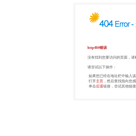
http404错误
没有找到您要访问的页面，请检
请尝试以下操作：
·如果您已经在地址栏中输入
·打开
主页
，然后查找指向您感
·单击
后退
链接，尝试其他链接