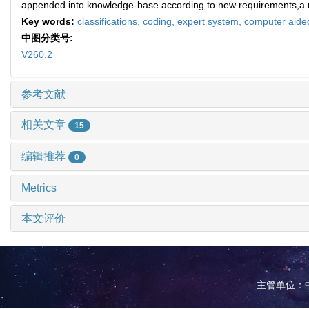
appended into knowledge-base according to new requirements,a new 
Key words:
classifications,
coding,
expert system,
computer aide
中图分类号:
V260.2
参考文献
相关文章
15
编辑推荐
0
Metrics
本文评价
主管单位：