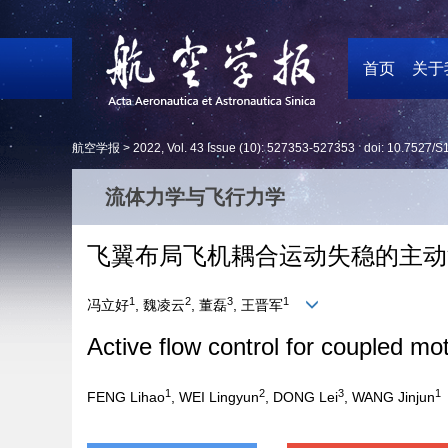
首页
关于
航空学报 >
2022
,
Vol. 43
Issue (10)
: 527353-527353 doi:
10.7527/S
流体力学与飞行力学
飞翼布局飞机耦合运动失稳的主动
1
2
3
1
冯立好
, 魏凌云
, 董磊
, 王晋军
Active flow control for coupled moti
1
2
3
1
FENG Lihao
, WEI Lingyun
, DONG Lei
, WANG Jinjun