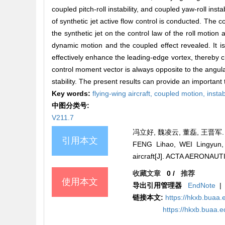
coupled pitch-roll instability, and coupled yaw-roll inst
of synthetic jet active flow control is conducted. The 
the synthetic jet on the control law of the roll motio
dynamic motion and the coupled effect revealed. It is 
effectively enhance the leading-edge vortex, thereby 
control moment vector is always opposite to the angular
stability. The present results can provide an important te
Key words:
flying-wing aircraft,
coupled motion,
instab
中图分类号:
V211.7
冯立好, 魏凌云, 董磊, 王晋军.
引用本文
FENG Lihao, WEI Lingyun, D
aircraft[J]. ACTA AERONAU
收藏文章
0
/
推荐
使用本文
导出引用管理器
EndNote
|
链接本文:
https://hkxb.bua
https://hkxb.buaa