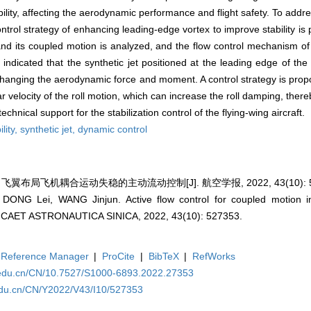
ability, affecting the aerodynamic performance and flight safety. To addre
control strategy of enhancing leading-edge vortex to improve stability is
n and its coupled motion is analyzed, and the flow control mechanism of
indicated that the synthetic jet positioned at the leading edge of the 
changing the aerodynamic force and moment. A control strategy is prop
 velocity of the roll motion, which can increase the roll damping, there
chnical support for the stabilization control of the flying-wing aircraft.
ility,
synthetic jet,
dynamic control
 飞翼布局飞机耦合运动失稳的主动流动控制[J]. 航空学报, 2022, 43(10): 5
ONG Lei, WANG Jinjun. Active flow control for coupled motion inst
TICAET ASTRONAUTICA SINICA, 2022, 43(10): 527353.
Reference Manager
|
ProCite
|
BibTeX
|
RefWorks
a.edu.cn/CN/10.7527/S1000-6893.2022.27353
.edu.cn/CN/Y2022/V43/I10/527353