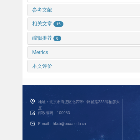
参考文献
相关文章
15
编辑推荐
0
Metrics
本文评价
地址：北京市海淀区北四环中路辅路238号柏彦大
厦
邮政编码：100083
E-mail：hkxb@buaa.edu.cn