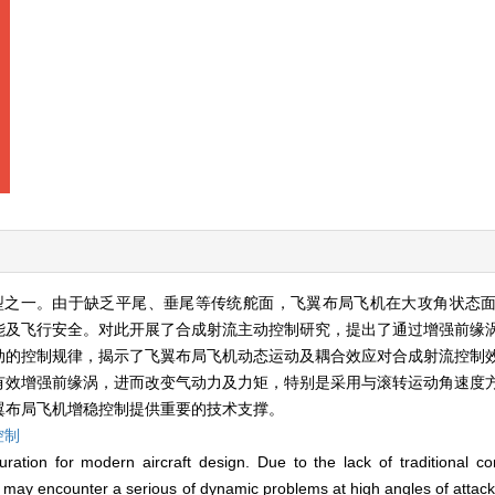
型之一。由于缺乏平尾、垂尾等传统舵面，飞翼布局飞机在大攻角状态
能及飞行安全。对此开展了合成射流主动控制研究，提出了通过增强前缘
动的控制规律，揭示了飞翼布局飞机动态运动及耦合效应对合成射流控制
有效增强前缘涡，进而改变气动力及力矩，特别是采用与滚转运动角速度
翼布局飞机增稳控制提供重要的技术支撑。
控制
guration for modern aircraft design. Due to the lack of traditional c
raft may encounter a serious of dynamic problems at high angles of attack, 