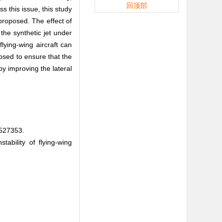
回顶部
ss this issue, this study
 proposed. The effect of
 the synthetic jet under
flying-wing aircraft can
osed to ensure that the
by improving the lateral
27353.
ability of flying-wing