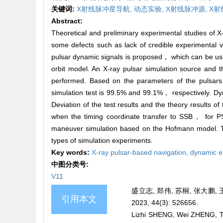
关键词:
X射线脉冲星导航,
动态实验,
X射线脉冲源,
X射
Abstract:
Theoretical and preliminary experimental studies of 
some defects such as lack of credible experimental v
pulsar dynamic signals is proposed， which can be use
orbit model. An X-ray pulsar simulation source and 
performed. Based on the parameters of the pulsars
simulation test is 99.5% and 99.1%， respectively. Dyna
Deviation of the test results and the theory results o
when the timing coordinate transfer to SSB， for 
maneuver simulation based on the Hofmann model. T
types of simulation experiments.
Key words:
X-ray pulsar-based navigation,
dynamic e
中图分类号:
V11
盛立志, 郑伟, 苏桐, 张大鹏,
引用本文
2023, 44(3): 526656.
Lizhi SHENG, Wei ZHENG, T