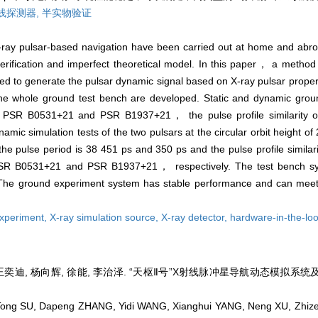
线探测器,
半实物验证
X-ray pulsar-based navigation have been carried out at home and abro
erification and imperfect theoretical model. In this paper， a method 
d to generate the pulsar dynamic signal based on X-ray pulsar proper
the whole ground test bench are developed. Static and dynamic groun
 PSR B0531+21 and PSR B1937+21， the pulse profile similarity obt
mic simulation tests of the two pulsars at the circular orbit height o
f the pulse period is 38 451 ps and 350 ps and the pulse profile simila
PSR B0531+21 and PSR B1937+21， respectively. The test bench sys
he ground experiment system has stable performance and can meet t
xperiment,
X-ray simulation source,
X-ray detector,
hardware-in-the-loo
 王奕迪, 杨向辉, 徐能, 李治泽. “天枢Ⅱ号”X射线脉冲星导航动态模拟系统及
ong SU, Dapeng ZHANG, Yidi WANG, Xianghui YANG, Neng XU, Zhize 