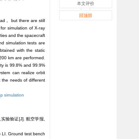
本文评价
回顶部
ad， but there are still
for simulation of X-ray
ties and the spacecraft
d simulation tests are
ained with the static
f 200 km are performed.
rity is 99.8% and 99.9%
tem can realize orbit
he needs of different
p simulation
实验验证[J]. 航空学报,
LI. Ground test bench