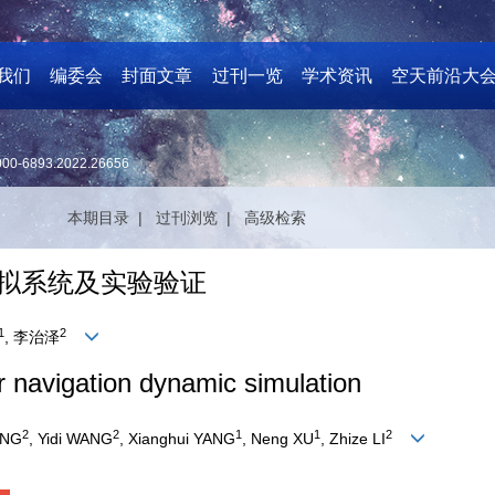
我们
编委会
封面文章
过刊一览
学术资讯
空天前沿大
000-6893.2022.26656
本期目录 |
过刊浏览 |
高级检索
模拟系统及实验验证
1
2
, 李治泽
r navigation dynamic simulation
2
2
1
1
2
ANG
, Yidi WANG
, Xianghui YANG
, Neng XU
, Zhize LI