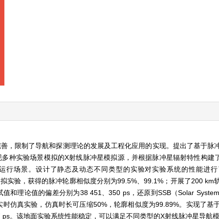
完善，限制了导航和探测理论的发展及工程化应用的实现。提出了基于脉
多种实验场景模拟的X射线脉冲星模拟源，并根据脉冲星辐射特性构建了“
运行场景。设计了静态及动态不同类型的实验对实验系统的性能进行了
静态模拟实验，获得的脉冲轮廓相似度分别为99.5%、99.1%；开展了200 
试值和理论值的偏差分别为38 451、350 ps，还原到SSB（Solar System 
的超实时仿真实验，仿真时长可压缩50%，轮廓相似度为99.89%。实现了
7 ps。该地面实验系统性能稳定，可以满足不同类型的X射线脉冲星导航