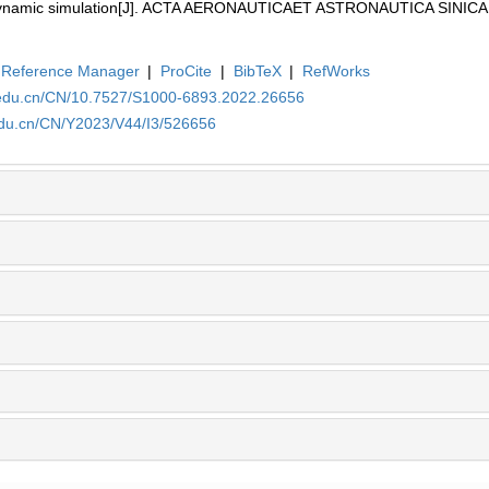
n dynamic simulation[J]. ACTA AERONAUTICAET ASTRONAUTICA SINICA,
Reference Manager
|
ProCite
|
BibTeX
|
RefWorks
a.edu.cn/CN/10.7527/S1000-6893.2022.26656
edu.cn/CN/Y2023/V44/I3/526656