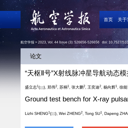
首页
关于
航空学报 >
2023
,
Vol. 44
Issue (3)
: 526656-526656 doi:
10.7527/S1
论文
“天枢Ⅱ号”X射线脉冲星导航动态
1
2
1
2
2
1
盛立志
(
), 郑伟
, 苏桐
, 张大鹏
, 王奕迪
, 杨向辉
, 徐能
Ground test bench for X-ray pulsa
1
2
1
Lizhi SHENG
(
), Wei ZHENG
, Tong SU
, Dapeng ZH