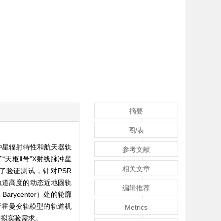
摘要
图/表
冲星辐射特性和航天器轨
参考文献
天枢Ⅱ号”X射线脉冲星
相关文章
验证测试，针对PSR
km轨道高度的动态近地圆轨
编辑推荐
Barycenter）处的轮廓
基于霍曼变轨模型的轨道机
Metrics
模拟实验需求。