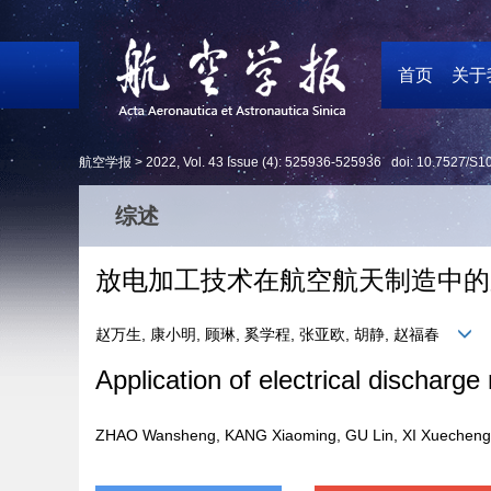
首页
关于
航空学报 >
2022
,
Vol. 43
Issue (4)
: 525936-525936 doi:
10.7527/S1
综述
放电加工技术在航空航天制造中的
赵万生, 康小明, 顾琳, 奚学程, 张亚欧, 胡静, 赵福春
Application of electrical dischar
ZHAO Wansheng, KANG Xiaoming, GU Lin, XI Xueche