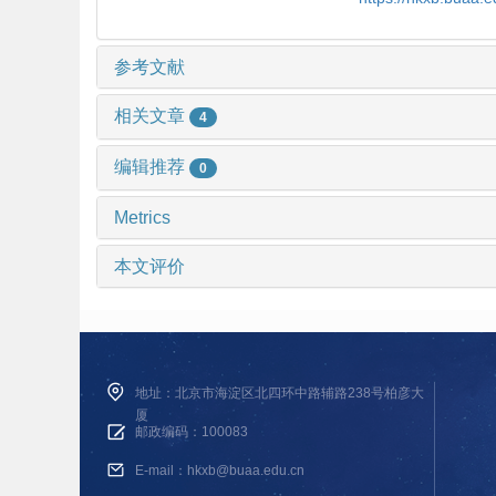
参考文献
相关文章
4
编辑推荐
0
Metrics
本文评价
地址：北京市海淀区北四环中路辅路238号柏彦大
厦
邮政编码：100083
E-mail：hkxb@buaa.edu.cn