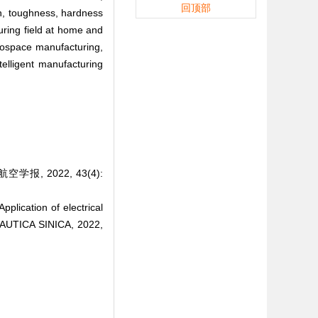
回顶部
th, toughness, hardness
uring field at home and
erospace manufacturing,
telligent manufacturing
, 2022, 43(4):
ication of electrical
AUTICA SINICA, 2022,