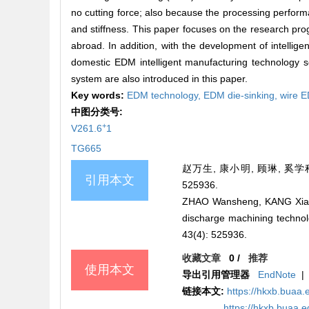
no cutting force; also because the processing perform
and stiffness. This paper focuses on the research pr
abroad. In addition, with the development of intellig
domestic EDM intelligent manufacturing technology so
system are also introduced in this paper.
Key words:
EDM technology,
EDM die-sinking,
wire 
中图分类号:
+
V261.6
1
TG665
赵万生, 康小明, 顾琳, 奚学程
引用本文
525936.
ZHAO Wansheng, KANG Xiaomi
discharge machining techn
43(4): 525936.
收藏文章
0
/
推荐
使用本文
导出引用管理器
EndNote
|
链接本文:
https://hkxb.bua
https://hkxb.buaa.