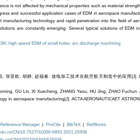
ance is not affected by mechanical properties such as material streng
ogress and successful application cases of EDM in aerospace manufact
ent manufacturing technology and rapid penetration into the field of a
lutions are constantly emerging. Several typical solutions of EDM in
EDM,
high speed EDM of small holes,
arc discharge machining
, 张亚欧, 胡静, 赵福春. 放电加工技术在航空航天制造中的应用[J]. 航空学报
ng, GU Lin, XI Xuecheng, ZHANG Yaou, HU Jing, ZHAO Fuchun. Appl
ology in aerospace manufacturing[J]. ACTA AERONAUTICAET ASTRON
Reference Manager
|
ProCite
|
BibTeX
|
RefWorks
a.edu.cn/CN/10.7527/S1000-6893.2021.25936
edu.cn/CN/Y2022/V43/I4/525936