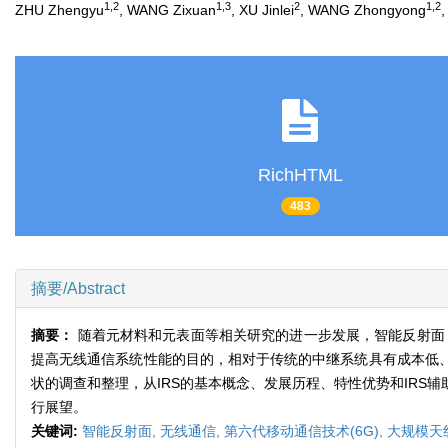
1,2
1,3
2
1,2
ZHU Zhengyu
, WANG Zixuan
, XU Jinlei
, WANG Zhongyong
RichHTML
483
摘要/Abstract
摘要：
随着元材料和元表面等相关研究的进一步发展，智能反射面（
提高无线通信系统性能的目的，相对于传统的中继系统具有成本低、功
状的调查和整理，从IRS的基本概念、发展历程、特性优势和IRS辅
行展望。
关键词:
智能反射面,
无线通信,
第六代移动通信技术(6G),
大规模天