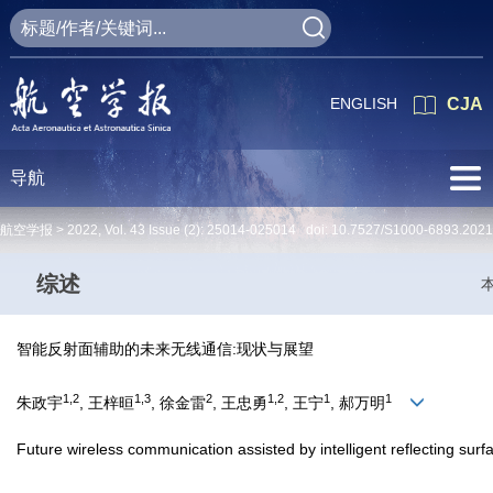
ENGLISH
CJA
导航
航空学报 >
2022
,
Vol. 43
Issue (2)
: 25014-025014 doi:
10.7527/S1000-6893.2021
综述
智能反射面辅助的未来无线通信:现状与展望
1,2
1,3
2
1,2
1
1
朱政宇
, 王梓晅
, 徐金雷
, 王忠勇
, 王宁
, 郝万明
Future wireless communication assisted by intelligent reflecting surf