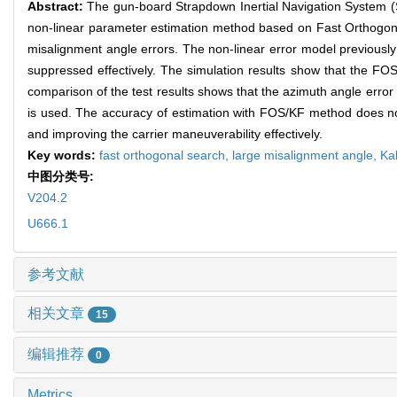
Abstract:
The gun-board Strapdown Inertial Navigation System (S
non-linear parameter estimation method based on Fast Orthogonal
misalignment angle errors. The non-linear error model previously 
suppressed effectively. The simulation results show that the FO
comparison of the test results shows that the azimuth angle erro
is used. The accuracy of estimation with FOS/KF method does not
and improving the carrier maneuverability effectively.
Key words:
fast orthogonal search,
large misalignment angle,
Kal
中图分类号:
V204.2
U666.1
参考文献
相关文章
15
编辑推荐
0
Metrics