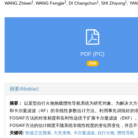
1
2
1
1
WANG Zhiwei
, WANG Fengjie
, DI Changchun
, SHI Zhiyong
, YAN
PDF (PC)
869
摘要/Abstract
摘要：
以某型自行火炮炮载惯性导航系统为研究对象。为解决大方
和卡尔曼滤波（KF）的非线性参数估计方法。利用事先训练好的
FOS/KF方法的对准精度和实时性远优于扩展卡尔曼滤波（EKF）。
FOS/KF方法的估计精度不随系统非线性程度的变化而变化，并且
关键词:
快速正交搜索,
大失准角,
卡尔曼滤波,
自行火炮,
惯性导航