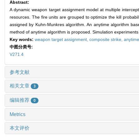
Abstract:
A dynamic weapon target assignment model at multiple intercepti
resources. The fire units are grouped to optimize the kill probabili
assigned by Kuhn-Munkres algorithm. An anytime algorithm based 
method of anytime algorithm is proposed. Simulation experiments ver
Key words:
weapon target assignment,
composite strike,
anytime
中图分类号:
V271.4
参考文献
相关文章
3
编辑推荐
0
Metrics
本文评价