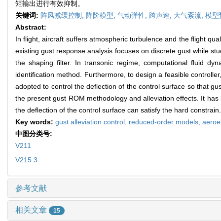
矩输出进行有效抑制。
关键词:
阵风减缓控制,
降阶模型,
气动弹性,
跨声速,
大气紊流,
模型
Abstract:
In flight, aircraft suffers atmospheric turbulence and the flight qu
existing gust response analysis focuses on discrete gust while stu
the shaping filter. In transonic regime, computational fluid 
identification method. Furthermore, to design a feasible controll
adopted to control the deflection of the control surface so that 
the present gust ROM methodology and alleviation effects. It ha
the deflection of the control surface can satisfy the hard constrain.
Key words:
gust alleviation control,
reduced-order models,
aeroel
中图分类号:
V211
V215.3
参考文献
相关文章
15