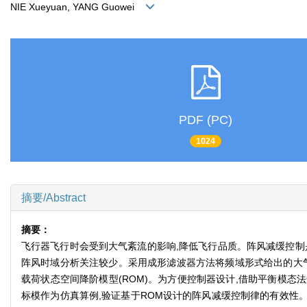
NIE Xueyuan, YANG Guowei
PDF (PC)
1024
摘要/Abstract
摘要：
飞行器飞行时会受到大气紊流的影响,降低飞行品质。阵风减缓控制
阵风时域分析关注较少。采用成形滤波器方法将频域形式给出的大气
载荷状态空间降阶模型(ROM)。为方便控制器设计,借助平衡模态法
标模作为仿真算例,验证基于ROM设计的阵风减缓控制律的有效性