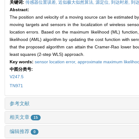
关键词:
传感器位置误差,
近似极大似然算法,
源定位,
到达时差,
到
Abstract:
The position and velocity of a moving source can be estimated by
moving targets and sensors in the localization of wireless sensor
location errors. Based on the maximum likelihood (ML) functio
likelihood (AML) algorithm by updating the cost function with se
that the proposed algorithm can attain the Cramer-Rao lower bou
least squares (2-step WLS) approach.
Key words:
sensor location error,
approximate maximum likelihoo
中图分类号:
V247.5
TN971
参考文献
相关文章
15
编辑推荐
0