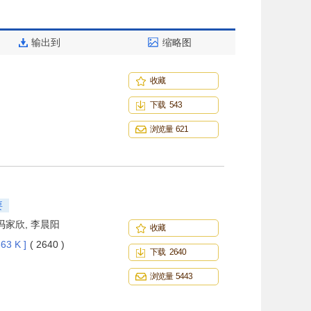
输出到
缩略图
收藏
下载 543
浏览量 621
要
 冯家欣, 李晨阳
收藏
63 K ]
( 2640 )
下载 2640
浏览量 5443