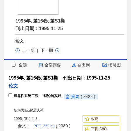
1995年, 第16卷, 第S1期
刊出日期：1995-11-25
论文
上一期
|
下一期
全选
全部摘要
输出到
缩略图
1995年, 第16卷, 第S1期 刊出日期：1995-11-25
论文
可靠性系统工程──理论与实践
摘要
( 3422 )
杨为民;阮镰;屠庆慈
1995, (S1): 1-8.
收藏
全文：
( 2380 )
PDF [ 359 K ]
下载 2380