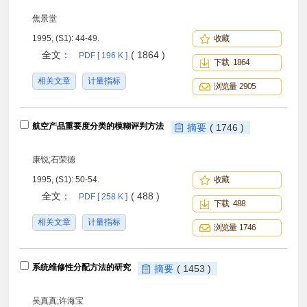
焦景堂
1995, (S1): 44-49.
收藏
全文：
( 1864 )
PDF [ 196 K ]
下载 1864
相关文章
计量指标
浏览量 2905
航空产品重要度分类的模糊评判方法
摘要
( 1746 )
康锐;石荣德
1995, (S1): 50-54.
收藏
全文：
( 488 )
PDF [ 258 K ]
下载 488
相关文章
计量指标
浏览量 1746
系统维修性分配方法的研究
摘要
( 1453 )
吴真真;许海宝