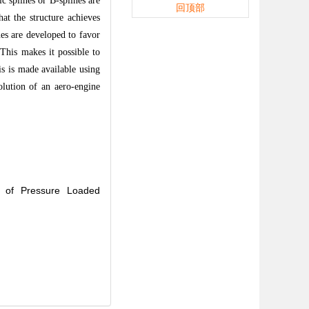
c splines or B-splines are
回顶部
at the structure achieves
es are developed to favor
This makes it possible to
is is made available using
lution of an aero-engine
n of Pressure Loaded