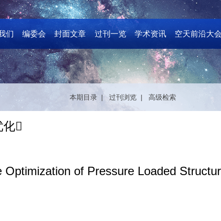
我们
编委会
封面文章
过刊一览
学术资讯
空天前沿大
本期目录 |
过刊浏览 |
高级检索
化
 Optimization of Pressure Loaded Structu