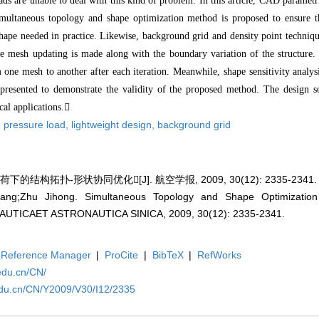
ads are unable to deal with this kind of problem. In this article, CAD parametri
simultaneous topology and shape optimization method is proposed to ensure th
hape needed in practice. Likewise, background grid and density point techniqu
he mesh updating is made along with the boundary variation of the structure. 
m one mesh to another after each iteration. Meanwhile, shape sensitivity analys
esented to demonstrate the validity of the proposed method. The design so
cal applications.
,
pressure load,
lightweight design,
background grid
结构拓扑-形状协同优化[J]. 航空学报, 2009, 30(12): 2335-2341.
ng;Zhu Jihong. Simultaneous Topology and Shape Optimizatio
NAUTICAET ASTRONAUTICA SINICA, 2009, 30(12): 2335-2341.
Reference Manager
|
ProCite
|
BibTeX
|
RefWorks
edu.cn/CN/
edu.cn/CN/Y2009/V30/I12/2335