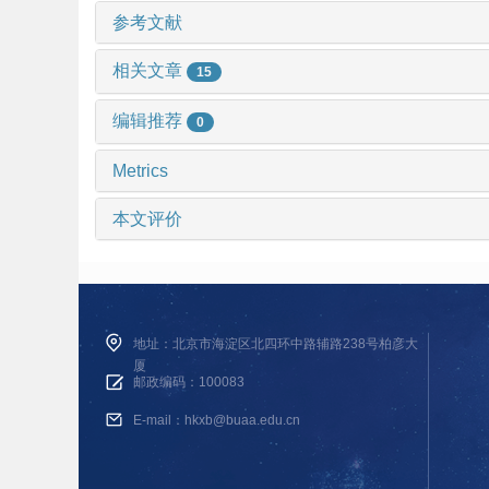
参考文献
相关文章
15
编辑推荐
0
Metrics
本文评价
地址：北京市海淀区北四环中路辅路238号柏彦大
厦
邮政编码：100083
E-mail：hkxb@buaa.edu.cn