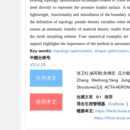
existing topology optimization techniques related to fixed lo
used directly to represent the pressure loaded surface. A 
lightweight, functionality and smoothness of the boundary s
the definition of topology pseudo density variables when t
ensure an automatic transfer of material density results fro
the mesh morphing scheme. Four numerical examples are pr
support highlights the importance of the method in aeronauti
Key words:
topology optimization,
shape optimization
中图分类号:
V214.19
张卫红;杨军刚;朱继宏. 压力载荷下的
引用本文
Zhang Weihong;Yang Junga
Structures[J]. ACTA AERO
收藏文章
0
/
推荐
使用本文
导出引用管理器
EndNote
|
链接本文:
https://hkxb.buaa.
https://hkxb.buaa.