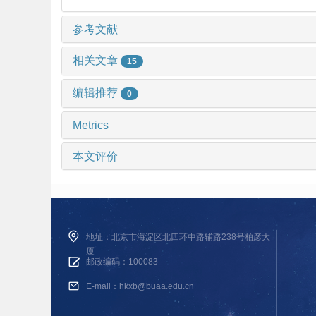
参考文献
相关文章
15
编辑推荐
0
Metrics
本文评价
地址：北京市海淀区北四环中路辅路238号柏彦大
厦
邮政编码：100083
E-mail：hkxb@buaa.edu.cn