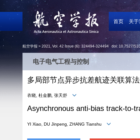
首页
关于
航空学报 >
2021
,
Vol. 42
Issue (6)
: 324494-324494 doi:
10.7527/S1
电子电气工程与控制
多局部节点异步抗差航迹关联算法
衣晓, 杜金鹏, 张天舒
Asynchronous anti-bias track-to-tr
YI Xiao, DU Jinpeng, ZHANG Tianshu