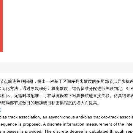
节点航迹关联问题，提出一种基于区间序列离散度的多局部节点异步抗
区间化方法，通过累次积分计算离散度，结合多维分配进行关联判定。针
法相比，无需时域配准，可在系统误差下对异步航迹直接关联。仿真结果
率随局部节点数目的增加或目标密集程度的增大而提高。
度
as track association, an asynchronous anti-bias track-to-track associat
sequence is proposed. A discrete information measurement of the inter
em biases is provided. The discrete degree is calculated through rep