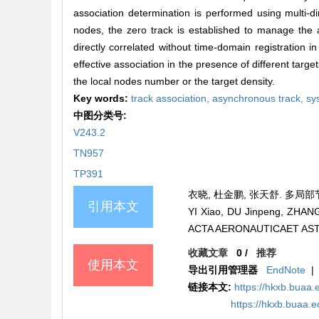
association determination is performed using multi-d
nodes, the zero track is established to manage the a
directly correlated without time-domain registration 
effective association in the presence of different targ
the local nodes number or the target density.
Key words:
track association,
asynchronous track,
sy
中图分类号:
V243.2
TN957
TP391
衣晓, 杜金鹏, 张天舒. 多局部节点
引用本文
YI Xiao, DU Jinpeng, ZHANG T
ACTA AERONAUTICAET ASTRO
收藏文章
0
/
推荐
使用本文
导出引用管理器
EndNote
|
链接本文:
https://hkxb.bua
https://hkxb.buaa.