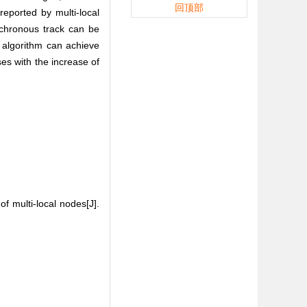
回顶部
eported by multi-local
nchronous track can be
s algorithm can achieve
ses with the increase of
f multi-local nodes[J].