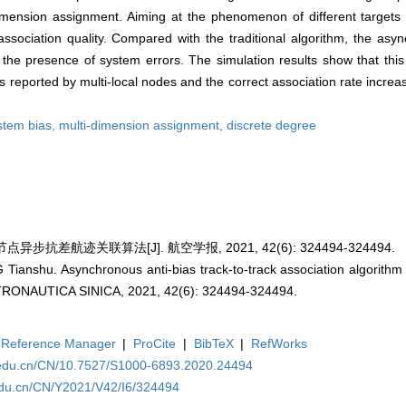
imension assignment. Aiming at the phenomenon of different targets r
ssociation quality. Compared with the traditional algorithm, the asy
in the presence of system errors. The simulation results show that thi
ets reported by multi-local nodes and the correct association rate increa
stem bias,
multi-dimension assignment,
discrete degree
异步抗差航迹关联算法[J]. 航空学报, 2021, 42(6): 324494-324494.
ianshu. Asynchronous anti-bias track-to-track association algorithm o
NAUTICA SINICA, 2021, 42(6): 324494-324494.
Reference Manager
|
ProCite
|
BibTeX
|
RefWorks
a.edu.cn/CN/10.7527/S1000-6893.2020.24494
edu.cn/CN/Y2021/V42/I6/324494