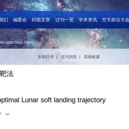
我们
编委会
封面文章
过刊一览
学术资讯
空天前沿大
000-6893.2018.22641
本期目录 |
过刊浏览 |
高级检索
靶法
ptimal Lunar soft landing trajectory
1