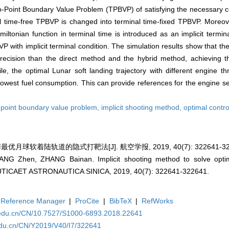
wo-Point Boundary Value Problem (TPBVP) of satisfying the necessary con
l time-free TPBVP is changed into terminal time-fixed TPBVP. Moreove
ltonian function in terminal time is introduced as an implicit terminal
VP with implicit terminal condition. The simulation results show that 
ecision than the direct method and the hybrid method, achieving th
, the optimal Lunar soft landing trajectory with different engine thr
 lowest fuel consumption. This can provide references for the engine se
-point boundary value problem,
implicit shooting method,
optimal contro
最优月球软着陆轨道的隐式打靶法[J]. 航空学报, 2019, 40(7): 322641-32
 Zhen, ZHANG Bainan. Implicit shooting method to solve optima
AUTICAET ASTRONAUTICA SINICA, 2019, 40(7): 322641-322641.
Reference Manager
|
ProCite
|
BibTeX
|
RefWorks
a.edu.cn/CN/10.7527/S1000-6893.2018.22641
edu.cn/CN/Y2019/V40/I7/322641