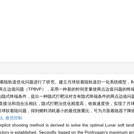
着陆轨道优化问题进行了研究。建立月球软着陆轨道归一化系统模型，
点边值问题（TPBVP），采用一种新的时间变量使两点边值问题的终
为隐式终端条件，提出一种隐式打靶法对含有隐式终端条件的两点边值问
直接法和混合法相比，隐式打靶法优化精度高，收敛速度快，实现了月
月球软着陆问题，得到燃料消耗最小的最优推重比，可为月面着陆器下降
法,
最优控制
licit shooting method is derived to solve the optimal Lunar soft landin
ctory is established. Secondly, based on the Pontryagin's maximum prin