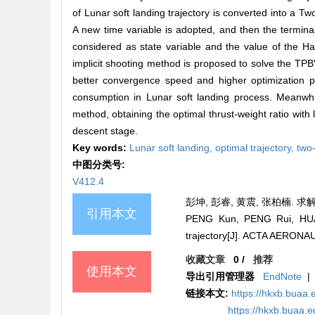
of Lunar soft landing trajectory is converted into a T
A new time variable is adopted, and then the termina
considered as state variable and the value of the Hami
implicit shooting method is proposed to solve the TPB
better convergence speed and higher optimization pr
consumption in Lunar soft landing process. Meanwhile
method, obtaining the optimal thrust-weight ratio with
descent stage.
Key words:
Lunar soft landing,
optimal trajectory,
two
中图分类号:
V412.4
彭坤, 彭睿, 黄震, 张柏楠. 求解
引用本文
PENG Kun, PENG Rui, HUANG
trajectory[J]. ACTA AERON
收藏文章
0
/
推荐
使用本文
导出引用管理器
EndNote
|
链接本文:
https://hkxb.bua
https://hkxb.buaa.