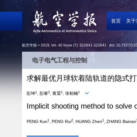
首页
关于
航空学报 >
2019
,
Vol. 40
Issue (7)
: 322641-322641 doi:
10.7527/S1
电子电气工程与控制
求解最优月球软着陆轨道的隐式打
1
2
1
1
彭坤
, 彭睿
, 黄震
, 张柏楠
Implicit shooting method to solve o
1
2
1
PENG Kun
, PENG Rui
, HUANG Zhen
, ZHANG Bainan