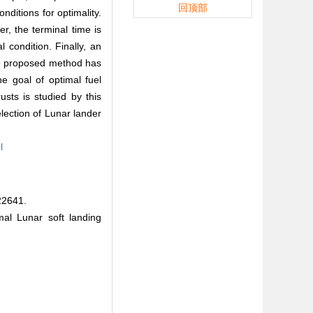
回顶部
ditions for optimality.
r, the terminal time is
 condition. Finally, an
the proposed method has
e goal of optimal fuel
usts is studied by this
lection of Lunar lander
l
2641.
l Lunar soft landing