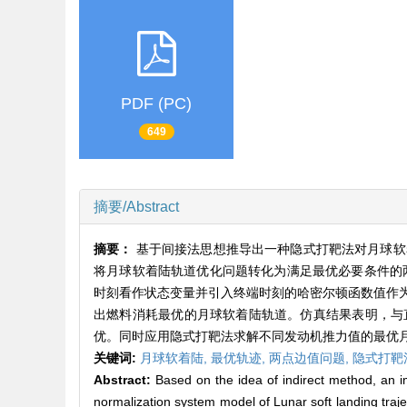
PDF (PC)
649
摘要/Abstract
摘要：
基于间接法思想推导出一种隐式打靶法对月球软
将月球软着陆轨道优化问题转化为满足最优必要条件的两
时刻看作状态变量并引入终端时刻的哈密尔顿函数值作
出燃料消耗最优的月球软着陆轨道。仿真结果表明，与
优。同时应用隐式打靶法求解不同发动机推力值的最优
关键词:
月球软着陆,
最优轨迹,
两点边值问题,
隐式打靶
Abstract:
Based on the idea of indirect method, an imp
normalization system model of Lunar soft landing traje