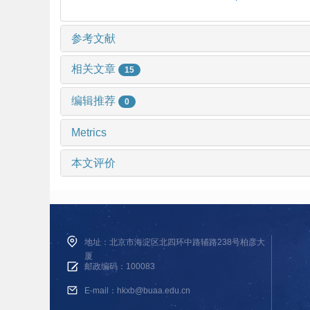
参考文献
相关文章
15
编辑推荐
0
Metrics
本文评价
地址：北京市海淀区北四环中路辅路238号柏彦大
厦
邮政编码：100083
E-mail：hkxb@buaa.edu.cn