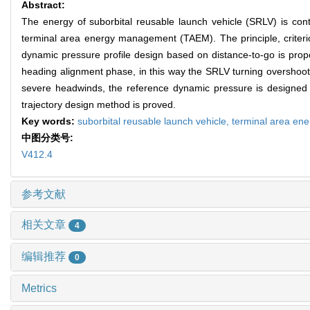
Abstract:
The energy of suborbital reusable launch vehicle (SRLV) is cont
terminal area energy management (TAEM). The principle, criter
dynamic pressure profile design based on distance-to-go is prop
heading alignment phase, in this way the SRLV turning overshoot 
severe headwinds, the reference dynamic pressure is designed in 
trajectory design method is proved.
Key words:
suborbital reusable launch vehicle,
terminal area e
中图分类号:
V412.4
参考文献
相关文章
4
编辑推荐
0
Metrics