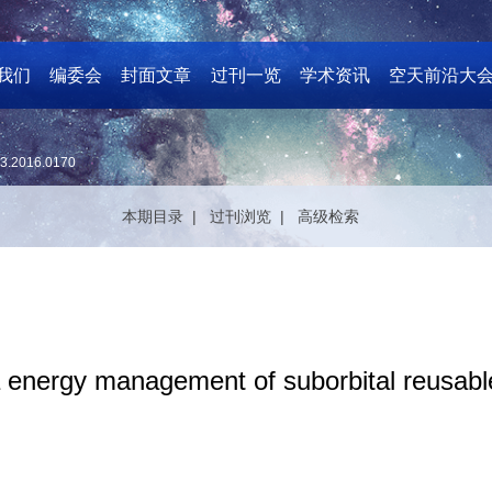
我们
编委会
封面文章
过刊一览
学术资讯
空天前沿大
3.2016.0170
本期目录 |
过刊浏览 |
高级检索
ea energy management of suborbital reusabl