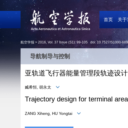
首页
关于
航空学报 >
2016
,
Vol. 37
Issue (S1)
: 99-105 doi:
10.7527/S1000-689
导航制导与控制
亚轨道飞行器能量管理段轨迹设计
臧希恒, 胡永太
Trajectory design for terminal ar
ZANG Xiheng, HU Yongtai