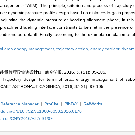
management (TAEM). The principle, criterion and process of trajectory
ce dynamic pressure profile design based on distance-to-go is propos
 adjusting the dynamic pressure at heading alignment phase, in thi
proach and landing interface constraints to be met in the presence o
ditions as default. Finally, according to the example simulation analys
nal area energy management,
trajectory design,
energy corridor,
dynami
理段轨迹设计[J]. 航空学报, 2016, 37(S1): 99-105.
Trajectory design for terminal area energy management of subor
ICAET ASTRONAUTICA SINICA, 2016, 37(S1): 99-105.
Reference Manager
|
ProCite
|
BibTeX
|
RefWorks
.edu.cn/CN/10.7527/S1000-6893.2016.0170
edu.cn/CN/Y2016/V37/IS1/99