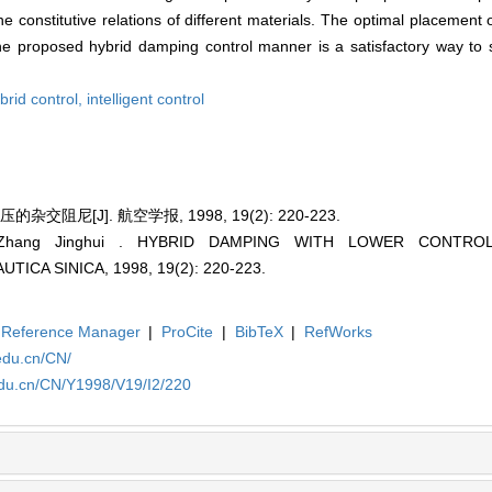
 constitutive relations of different materials. The optimal placement o
the proposed hybrid damping control manner is a satisfactory way to 
brid control,
intelligent control
阻尼[J]. 航空学报, 1998, 19(2): 220-223.
g;Zhang Jinghui . HYBRID DAMPING WITH LOWER CONTROL
CA SINICA, 1998, 19(2): 220-223.
Reference Manager
|
ProCite
|
BibTeX
|
RefWorks
edu.cn/CN/
edu.cn/CN/Y1998/V19/I2/220