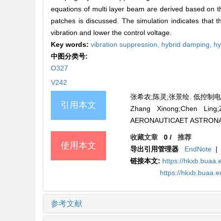
equations of multi layer beam are derived based on the
patches is discussed. The simulation indicates that 
vibration and lower the control voltage.
Key words:
vibration suppression,
hybrid damping,
hy
中图分类号:
O327
V242
张希农;陈灵;张景绘. 低控制电压的杂交
引用本文
Zhang Xinong;Chen Lin
AERONAUTICAET ASTRONAUTI
收藏文章
0
/
推荐
使用本文
导出引用管理器
EndNote
|
链接本文:
https://hkxb.buaa.
https://hkxb.buaa.
参考文献