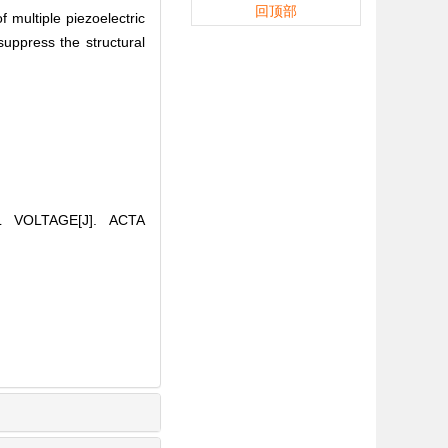
回顶部
f multiple piezoelectric
suppress the structural
 VOLTAGE[J]. ACTA