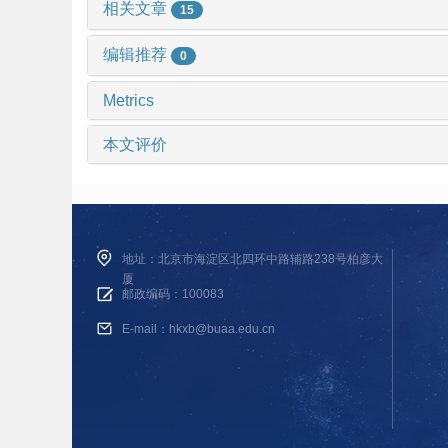
相关文章
15
编辑推荐
0
Metrics
本文评价
地址：北京市海淀区北四环中路辅路238号柏彦大
厦
邮政编码：100083
E-mail：hkxb@buaa.edu.cn