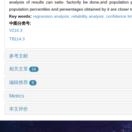
analysis of results can satis- factorily be done,and populatio
population percentiles and pereentages obtained by it are closer
Key words:
regression analysis,
reliability analysis,
confidence lim
中图分类号:
V216.3
TB114.3
参考文献
相关文章
15
编辑推荐
0
Metrics
本文评价