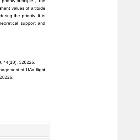
 priority principle， the
ment values of altitude
ng the priority. It is
heoretical support and
18): 328226.
agement of UAV flight
328226.