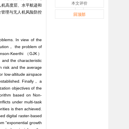
本文评价
人机高度层、水平航迹和
安全管理与无人机风险防控
回顶部
oblems. In view of the
olution， the problem of
-Johnson-Keerthi （GJK）
 and the characteristic
n risk and the average
r low-altitude airspace
established. Finally， a
zation objectives of the
gorithm based on Non-
licts under multi-task
rities is then achieved.
ed digital raster-based
rom “exponential growth