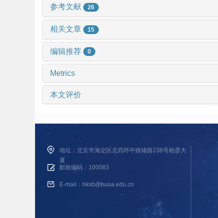
参考文献
26
相关文章
15
编辑推荐
0
Metrics
本文评价
地址：北京市海淀区北四环中路辅路238号柏彦大
厦
邮政编码：100083
E-mail：hkxb@buaa.edu.cn