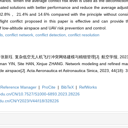
enarios. When the average conflict risk level is used as the deconfliction
nated solutions with better performance and reduce the average adjust
2.8%， 21.4% and 14.6% compared with the principle without consideri
ght conflict proposed in this paper is effective and can provide t
low-altitude airspace and UAV risk prevention and control.
ds,
conflict network,
conflict detection,
conflict resolution
 张新珏. 复杂低空无人机飞行冲突网络建模与精细管理[J]. 航空学报, 2023, 44(
nan YIN, Site HAN, Xinjue ZHANG. Network modeling and refined man
tude airspace[J]. Acta Aeronautica et Astronautica Sinica, 2023, 44(18): 
Reference Manager
|
ProCite
|
BibTeX
|
RefWorks
a.edu.cn/CN/10.7527/S1000-6893.2023.28226
.edu.cn/CN/Y2023/V44/I18/328226