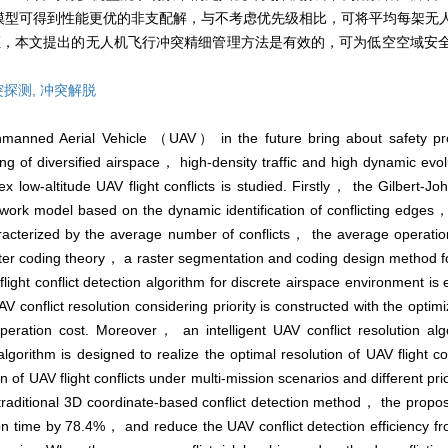
模型可得到性能更优的非支配解，与不考虑优先级相比，可将平均每架无
%。经验证，本文提出的无人机飞行冲突精细管理方法是有效的，可为低空空域
突探测,
冲突解脱
 Unmanned Aerial Vehicle （UAV） in the future bring about safety pr
ng of diversified airspace， high-density traffic and high dynamic ev
low-altitude UAV flight conflicts is studied. Firstly， the Gilbert
etwork model based on the dynamic identification of conflicting edges，
aracterized by the average number of conflicts， the average operatio
ster coding theory， a raster segmentation and coding design method fo
ght conflict detection algorithm for discrete airspace environment is 
V conflict resolution considering priority is constructed with the optimi
eration cost. Moreover， an intelligent UAV conflict resolution al
thm is designed to realize the optimal resolution of UAV flight conf
n of UAV flight conflicts under multi-mission scenarios and different prio
raditional 3D coordinate-based conflict detection method， the propos
ion time by 78.4%， and reduce the UAV conflict detection efficiency f