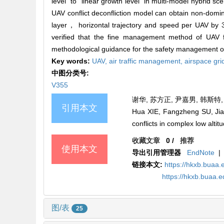
level” to “linear growth level” in multi-model hybrid sc
UAV conflict deconfliction model can obtain non-domi
layer， horizontal trajectory and speed per UAV by 3
verified that the fine management method of UAV fli
methodological guidance for the safety management of 
Key words:
UAV,
air traffic management,
airspace gri
中图分类号:
V355
谢华, 苏方正, 尹嘉男, 韩斯特,
引用本文
Hua XIE, Fangzheng SU, Jia
conflicts in complex low alti
收藏文章
0
/
推荐
使用本文
导出引用管理器
EndNote
|
链接本文:
https://hkxb.bua
https://hkxb.buaa
图/表
25