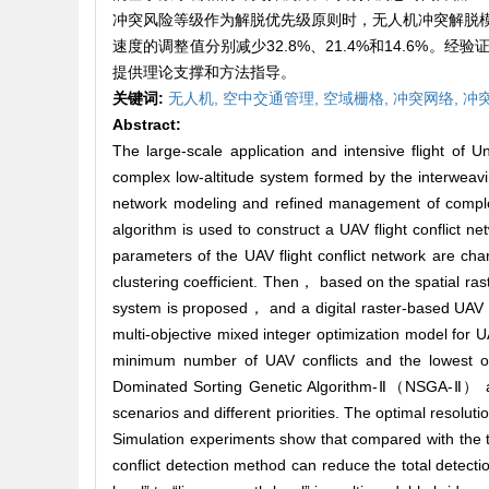
冲突风险等级作为解脱优先级原则时，无人机冲突解脱
速度的调整值分别减少32.8%、21.4%和14.6
提供理论支撑和方法指导。
关键词:
无人机,
空中交通管理,
空域栅格,
冲突网络,
冲
Abstract:
The large-scale application and intensive flight of
complex low-altitude system formed by the interweavi
network modeling and refined management of complex 
algorithm is used to construct a UAV flight conflict n
parameters of the UAV flight conflict network are ch
clustering coefficient. Then， based on the spatial ra
system is proposed， and a digital raster-based UAV fli
multi-objective mixed integer optimization model for UA
minimum number of UAV conflicts and the lowest op
Dominated Sorting Genetic Algorithm-Ⅱ（NSGA-Ⅱ） algori
scenarios and different priorities. The optimal resolutio
Simulation experiments show that compared with the t
conflict detection method can reduce the total detect