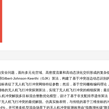
的安全问题，面向多元化空域、高密度流量和高动态演化交织形成的复杂
ert-Johnson-Keerthi（GJK）算法，构建了基于冲突连边动态
指标表征了无人机飞行冲突网络特征参数；然后，基于空间栅格编码理论
栅格的无人机飞行冲突探测算法，实现了无人机飞行冲突的精细探测；最
机冲突解脱多目标混合整数优化模型，设计了基于非支配排序遗传算法（N
下无人机飞行冲突的最优解脱。仿真实验表明，与传统的基于三维坐标的
4%，并可将多机型混杂场景下的无人机冲突探测效率由“指数增长级”降至