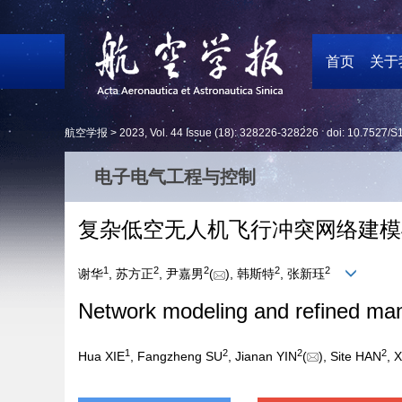
首页
关于
航空学报 >
2023
,
Vol. 44
Issue (18)
: 328226-328226 doi:
10.7527/S
电子电气工程与控制
复杂低空无人机飞行冲突网络建模
1
2
2
2
2
谢华
, 苏方正
, 尹嘉男
(
), 韩斯特
, 张新珏
Network modeling and refined mana
1
2
2
2
Hua XIE
, Fangzheng SU
, Jianan YIN
(
), Site HAN
, 