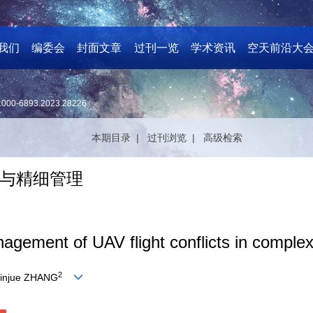
我们
编委会
封面文章
过刊一览
学术资讯
空天前沿大
1000-6893.2023.28226
本期目录 |
过刊浏览 |
高级检索
与精细管理
gement of UAV flight conflicts in complex 
2
Xinjue ZHANG