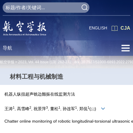
ENGLISH
CJA
导航
航空学报 >
2023
,
Vol. 44
Issue (13)
: 262-272 doi:
10.7527/S1000-6893.2022.279
材料工程与机械制造
机器人纵扭超声铣边颤振在线监测方法
1
2
3
1
1
1
王涛
, 高雪峰
, 祝景萍
, 董松
, 孙连军
, 郑侃
(
)
Chatter online monitoring of robotic longitudinal⁃torsional ultrasonic