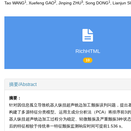
1
2
3
1
Tao WANG
, Xuefeng GAO
, Jinping ZHU
, Song DONG
, Lianjun 
RichHTML
10
摘要/Abstract
摘要：
针对因信息孤立导致机器人纵扭超声铣边加工颤振误判问题，提出基
构建了多源特征分类模型。运用主成分分析法（PCA）将排序前3
器人纵扭超声铣边加工过程分为稳定、轻微颤振及严重颤振3种状
后的特征相较于传统单一特征颤振监测响应时间可提前1.536 s。