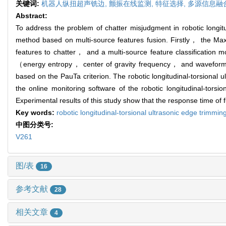
关键词:
机器人纵扭超声铣边,
颤振在线监测,
特征选择,
多源信息融
Abstract:
To address the problem of chatter misjudgment in robotic longit
method based on multi-source features fusion. Firstly， the Ma
features to chatter， and a multi-source feature classification
（energy entropy， center of gravity frequency， and waveform f
based on the PauTa criterion. The robotic longitudinal-torsional 
the online monitoring software of the robotic longitudinal-torsio
Experimental results of this study show that the response time of fu
Key words:
robotic longitudinal-torsional ultrasonic edge trimmin
中图分类号:
V261
图/表
16
参考文献
28
相关文章
4