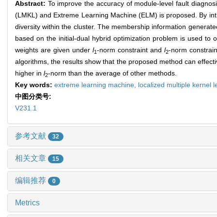
Abstract:
To improve the accuracy of module-level fault diagnosi
(LMKL) and Extreme Learning Machine (ELM) is proposed. By intro
diversity within the cluster. The membership information generated
based on the initial-dual hybrid optimization problem is used to
weights are given under
l
-norm constraint and
l
-norm constrain
1
2
algorithms, the results show that the proposed method can effect
higher in
l
-norm than the average of other methods.
2
Key words:
extreme learning machine,
localized multiple kernel 
中图分类号:
V231.1
参考文献
32
相关文章
15
编辑推荐
0
Metrics