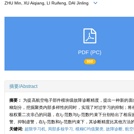
ZHU Min, XU Aiqiang, LI Ruifeng, DAI Jinling
PDF (PC)
900
摘要/Abstract
摘要：
为提高航空电子部件模块级故障诊断精度，提出一种新的面向
糊划分，挖掘聚类内部多样性的同时，实现了对过学习的抑制；将模
核权重二次非凸的问题，在
l
-范数与
l
-范数约束下分别给出了相应
1
2
警、抑制虚警，在
l
-范数和
l
-范数约束下，其诊断精度比其他方法的平
1
2
关键词:
超限学习机,
局部多核学习,
模糊C均值聚类,
故障诊断,
航空