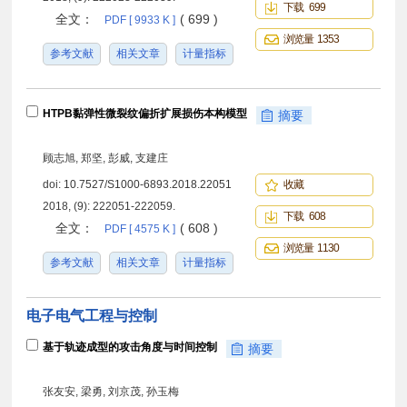
下载 699
全文：
( 699 )
PDF [ 9933 K ]
浏览量 1353
参考文献
相关文章
计量指标
HTPB黏弹性微裂纹偏折扩展损伤本构模型
摘要
顾志旭, 郑坚, 彭威, 支建庄
doi:
10.7527/S1000-6893.2018.22051
收藏
2018, (9): 222051-222059.
下载 608
全文：
( 608 )
PDF [ 4575 K ]
浏览量 1130
参考文献
相关文章
计量指标
电子电气工程与控制
基于轨迹成型的攻击角度与时间控制
摘要
张友安, 梁勇, 刘京茂, 孙玉梅