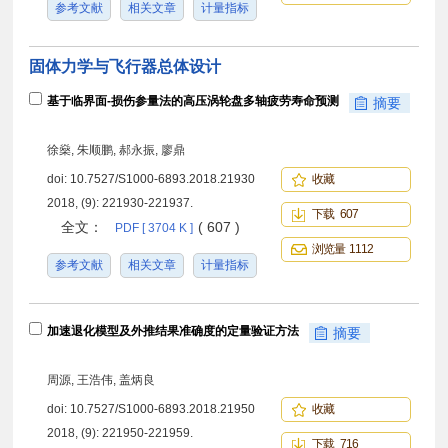
参考文献
相关文章
计量指标
固体力学与飞行器总体设计
基于临界面-损伤参量法的高压涡轮盘多轴疲劳寿命预测
摘要
徐燊, 朱顺鹏, 郝永振, 廖鼎
doi:
10.7527/S1000-6893.2018.21930
收藏
2018, (9): 221930-221937.
下载 607
全文：
( 607 )
PDF [ 3704 K ]
浏览量 1112
参考文献
相关文章
计量指标
加速退化模型及外推结果准确度的定量验证方法
摘要
周源, 王浩伟, 盖炳良
doi:
10.7527/S1000-6893.2018.21950
收藏
2018, (9): 221950-221959.
下载 716