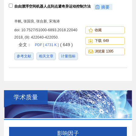
自由漂浮空间机器人点到点避奇异运动控制方法
摘要
羊帆, 张国良, 张合新, 宋海涛
doi:
10.7527/S1000-6893.2018.22040
收藏
2018, (9): 422040-422050.
下载 649
全文：
( 649 )
PDF [ 4731 K ]
浏览量 1395
参考文献
相关文章
计量指标
学术质量
影响因子