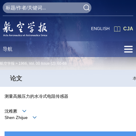
ENGLISH
CJA
导航
航空学报 >
1966
,
Vol. 00
Issue (2)
: 60-68
论文
测量高频压力的水冷式电阻传感器
沈稚厥
Shen Zhijue