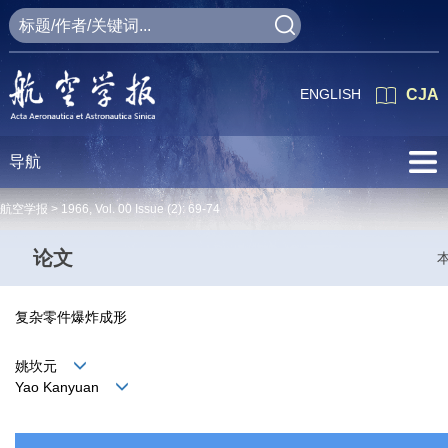
ENGLISH
CJA
导航
航空学报 >
1966
,
Vol. 00
Issue (2)
: 69-74
论文
复杂零件爆炸成形
姚坎元
Yao Kanyuan