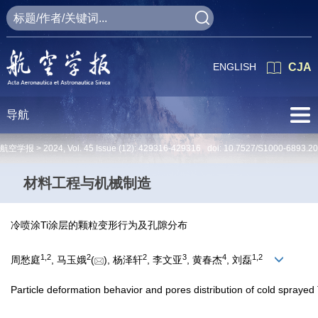
ENGLISH
CJA
导航
航空学报 >
2024
,
Vol. 45
Issue (12)
: 429316-429316 doi:
10.7527/S1000-6893.2
材料工程与机械制造
冷喷涂Ti涂层的颗粒变形行为及孔隙分布
1
,
2
2
2
3
4
1
,
2
周愁庭
, 马玉娥
(
), 杨泽轩
, 李文亚
, 黄春杰
, 刘磊
Particle deformation behavior and pores distribution of cold sprayed 