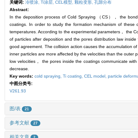
关键词:
冷喷涂,
Ti涂层,
CEL模型,
颗粒变形,
孔隙分布
Abstract:
In the deposition process of Cold Spraying （CS）， the bonding
coatings. In order to study the formation mechanism of these def
temperatures. According to the experimental parameters， the C
of particles after deposition and the pores distribution law insi
good agreement. The collision action causes the accumulation of 
inner particles are more affected by the velocities than the outer
low velocities， the pores inside the coatings communicate with
decrease.
Key words:
cold spraying,
Ti coating,
CEL model,
particle deform
中图分类号:
V261.93
图/表
21
参考文献
27
相关文章
2