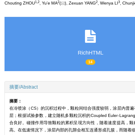
1
,
2
2
2
3
Chouting ZHOU
, Yu’e MA
(
), Zexuan YANG
, Wenya LI
, Chun
RichHTML
14
摘要/Abstract
摘要：
在冷喷涂（CS）的沉积过程中，颗粒间结合强度较弱，涂层内普遍
层；根据试验参数，建立随机多颗粒沉积的Coupled Euler-L
合良好。碰撞作用导致颗粒的累积呈现方向性，随着速度提高，颗
高。在低速情况下，涂层内部的孔隙会相互连通形成孔簇，而随着