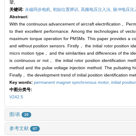
望。
关键词:
永磁同步电机,
初始位置辨识,
高频电压注入法,
脉冲电压注
Abstract:
With the continuous advancement of aircraft electrification， Pe
to their excellent performance. Among the technologies of vector 
maximum torque operation for PMSMs. This paper provides a comp
and without position sensors. Firstly， the initial rotor position i
micro motion type， and the similarities and differences of the id
is continuous or not， the initial rotor position identification 
method and the pulse voltage injection method. The pulsating high-
Finally， the development trend of initial position identification 
Key words:
permanent magnet synchronous motor,
initial positi
中图分类号:
V242.5
图/表
20
参考文献
67