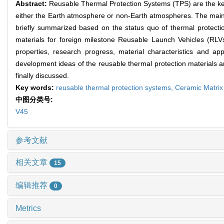
Abstract:
Reusable Thermal Protection Systems (TPS) are the key t
either the Earth atmosphere or non-Earth atmospheres. The main t
briefly summarized based on the status quo of thermal protectio
materials for foreign milestone Reusable Launch Vehicles (RLVs
properties, research progress, material characteristics and ap
development ideas of the reusable thermal protection materials a
finally discussed.
Key words:
reusable thermal protection systems,
Ceramic Matri
中图分类号:
V45
参考文献
相关文章
15
编辑推荐
0
Metrics