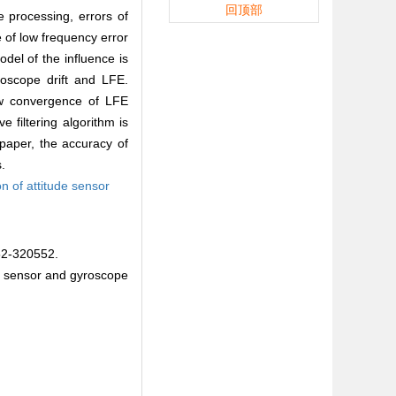
回顶部
e processing, errors of
e of low frequency error
del of the influence is
roscope drift and LFE.
ow convergence of LFE
 filtering algorithm is
paper, the accuracy of
.
on of attitude sensor
-320552.
ar sensor and gyroscope