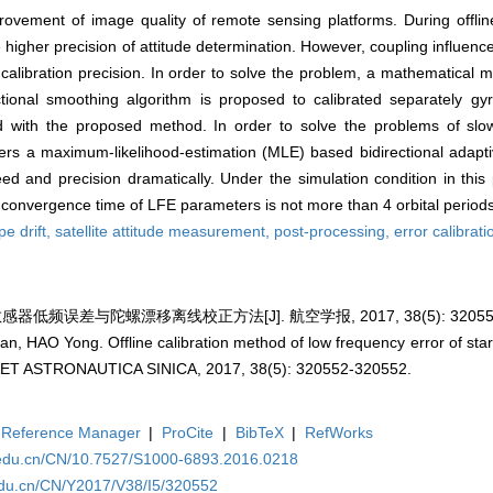
mprovement of image quality of remote sensing platforms. During offlin
ve higher precision of attitude determination. However, coupling influenc
alibration precision. In order to solve the problem, a mathematical mo
ctional smoothing algorithm is proposed to calibrated separately gy
d with the proposed method. In order to solve the problems of sl
ers a maximum-likelihood-estimation (MLE) based bidirectional adaptive
 and precision dramatically. Under the simulation condition in this 
 convergence time of LFE parameters is not more than 4 orbital periods
e drift,
satellite attitude measurement,
post-processing,
error calibrati
感器低频误差与陀螺漂移离线校正方法[J]. 航空学报, 2017, 38(5): 320552
n, HAO Yong. Offline calibration method of low frequency error of st
AET ASTRONAUTICA SINICA, 2017, 38(5): 320552-320552.
Reference Manager
|
ProCite
|
BibTeX
|
RefWorks
.edu.cn/CN/10.7527/S1000-6893.2016.0218
edu.cn/CN/Y2017/V38/I5/320552