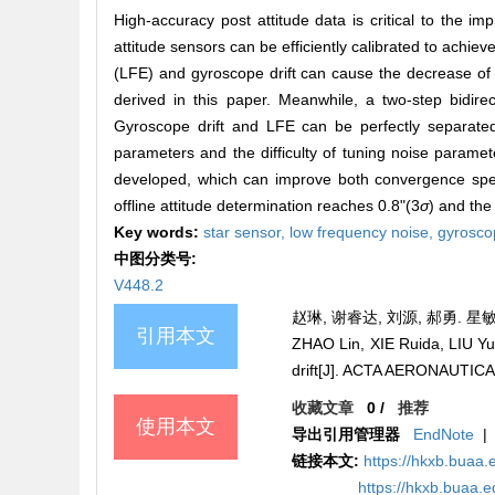
High-accuracy post attitude data is critical to the i
attitude sensors can be efficiently calibrated to achie
(LFE) and gyroscope drift can cause the decrease of c
derived in this paper. Meanwhile, a two-step bidire
Gyroscope drift and LFE can be perfectly separate
parameters and the difficulty of tuning noise paramet
developed, which can improve both convergence speed
offline attitude determination reaches 0.8"(3
σ
) and the
Key words:
star sensor,
low frequency noise,
gyroscop
中图分类号:
V448.2
赵琳, 谢睿达, 刘源, 郝勇. 星敏
引用本文
ZHAO Lin, XIE Ruida, LIU Yua
drift[J]. ACTA AERONAUTIC
收藏文章
0
/
推荐
使用本文
导出引用管理器
EndNote
|
链接本文:
https://hkxb.buaa
https://hkxb.buaa.