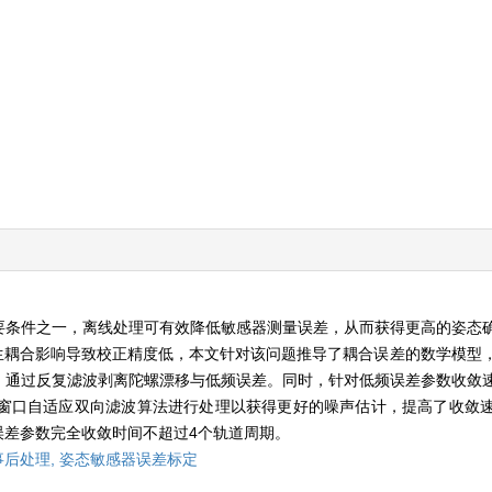
要条件之一，离线处理可有效降低敏感器测量误差，从而获得更高的姿态
生耦合影响导致校正精度低，本文针对该问题推导了耦合误差的数学模型
，通过反复滤波剥离陀螺漂移与低频误差。同时，针对低频误差参数收敛
定窗口自适应双向滤波算法进行处理以获得更好的噪声估计，提高了收敛
误差参数完全收敛时间不超过4个轨道周期。
事后处理,
姿态敏感器误差标定