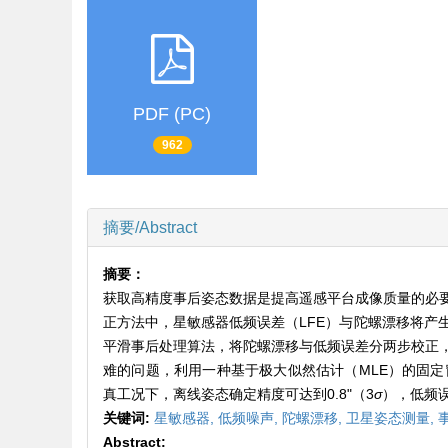
PDF (PC)
962
摘要/Abstract
摘要：
获取高精度事后姿态数据是提高遥感平台成像质量的必
正方法中，星敏感器低频误差（LFE）与陀螺漂移将产
平滑事后处理算法，将陀螺漂移与低频误差分两步校正
难的问题，利用一种基于极大似然估计（MLE）的固
真工况下，离线姿态确定精度可达到0.8"（3
σ
），低频
关键词:
星敏感器,
低频噪声,
陀螺漂移,
卫星姿态测量,
Abstract: