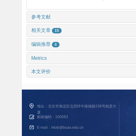
参考文献
相关文章
15
编辑推荐
0
Metrics
本文评价
地址：北京市海淀区北四环中路辅路238号柏彦大
厦
邮政编码：100083
E-mail：hkxb@buaa.edu.cn