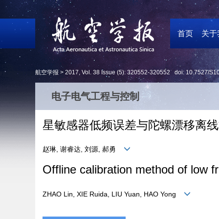
首页
关于
航空学报 >
2017
,
Vol. 38
Issue (5)
: 320552-320552 doi:
10.7527/S1
电子电气工程与控制
星敏感器低频误差与陀螺漂移离线
赵琳, 谢睿达, 刘源, 郝勇
Offline calibration method of low 
ZHAO Lin, XIE Ruida, LIU Yuan, HAO Yong