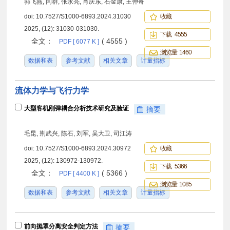
郭飞燕, 闫群, 张永亮, 肖庆东, 石金康, 王仲奇
doi:
10.7527/S1000-6893.2024.31030
收藏
2025, (12): 31030-031030.
下载 4555
全文：
( 4555 )
PDF [ 6077 K ]
浏览量 1460
数据和表
参考文献
相关文章
计量指标
流体力学与飞行力学
大型客机刚弹耦合分析技术研究及验证
摘要
毛昆, 荆武兴, 陈石, 刘军, 吴大卫, 司江涛
doi:
10.7527/S1000-6893.2024.30972
收藏
2025, (12): 130972-130972.
下载 5366
全文：
( 5366 )
PDF [ 4400 K ]
浏览量 1085
数据和表
参考文献
相关文章
计量指标
前向抛罩分离安全判定方法
摘要