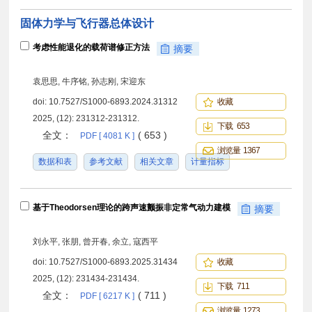
固体力学与飞行器总体设计
考虑性能退化的载荷谱修正方法
摘要
袁思思, 牛序铭, 孙志刚, 宋迎东
doi:
10.7527/S1000-6893.2024.31312
收藏
2025, (12): 231312-231312.
下载 653
全文：
( 653 )
PDF [ 4081 K ]
浏览量 1367
数据和表
参考文献
相关文章
计量指标
基于Theodorsen理论的跨声速颤振非定常气动力建模
摘要
刘永平, 张朋, 曾开春, 余立, 寇西平
doi:
10.7527/S1000-6893.2025.31434
收藏
2025, (12): 231434-231434.
下载 711
全文：
( 711 )
PDF [ 6217 K ]
浏览量 1273