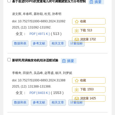
基于改进DDPG的宽速域几何可调燃烧室压力分布控制
摘要
凌文辉, 牟春晖, 聂聆聪, 杜宪, 孙希明
doi:
10.7527/S1000-6893.2024.31092
收藏
2025, (12): 131092-131092.
下载 513
全文：
( 513 )
PDF [ 4971 K ]
浏览量 1702
数据和表
参考文献
相关文章
计量指标
新研民用涡轴发动机结冰适航试验
摘要
李概奇, 田骏丹, 吴晶峰, 赵尊盛, 杨洋, 刘梦妮
doi:
10.7527/S1000-6893.2024.31388
收藏
2025, (12): 131388-131388.
下载 1553
全文：
( 1553 )
PDF [ 8403 K ]
浏览量 1425
数据和表
参考文献
相关文章
计量指标