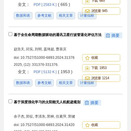
下载 665
全文：
( 665 )
PDF [ 2583 K ]
浏览量 945
数据和表
参考文献
相关文章
计量指标
基于全生命周期数据驱动的通讯卫星行波管退化评估方法
摘要
赵浩天, 邱实, 刘明, 盖琦超, 曹喜滨
doi:
10.7527/S1000-6893.2024.31376
收藏
2025, (12): 331376-331376.
下载 1953
全文：
( 1953 )
PDF [ 5132 K ]
浏览量 1214
数据和表
参考文献
相关文章
计量指标
基于深度强化学习的太阳能无人机航迹规划
摘要
余子杰, 郑征, 李清东, 郭林, 任素萍, 郭健
doi:
10.7527/S1000-6893.2024.31420
收藏