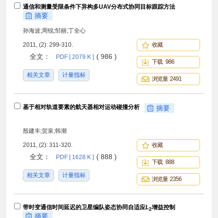
通信和测量受限条件下异构多UAV分布式协同目标跟踪方法
摘要
孙海波;周锐;邹丽;丁全心
2011, (2): 299-310.
收藏
全文：
( 986 )
PDF [ 2079 K ]
下载 986
相关文章
计量指标
浏览量 2491
基于相对轨道要素的航天器相对运动碰撞分析
摘要
殷建丰;贺泉;韩潮
2011, (2): 311-320.
收藏
全文：
( 888 )
PDF [ 1628 K ]
下载 888
相关文章
计量指标
浏览量 2356
带时变通信时间延迟的卫星编队姿态协同自适应
L
增益控制
2
摘要