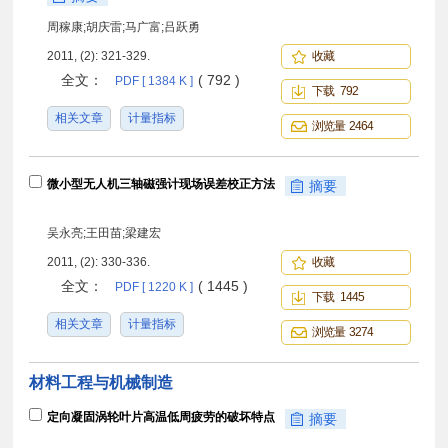
周稼康;胡庆雷;马广富;吕跃勇
2011, (2): 321-329.
收藏
全文：
( 792 )
PDF [ 1384 K ]
下载 792
相关文章
计量指标
浏览量 2464
微小型无人机三轴磁强计现场误差校正方法
摘要
吴永亮;王田苗;梁建宏
2011, (2): 330-336.
收藏
全文：
( 1445 )
PDF [ 1220 K ]
下载 1445
相关文章
计量指标
浏览量 3274
材料工程与机械制造
定向凝固涡轮叶片高温低周疲劳的破坏特点
摘要