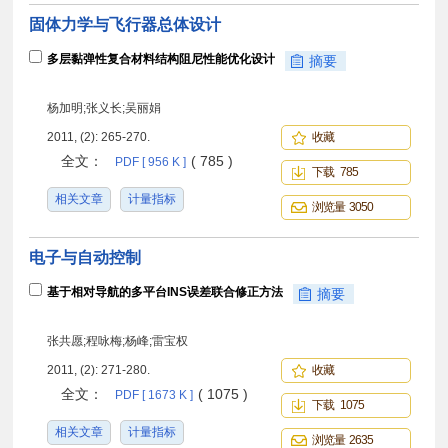
固体力学与飞行器总体设计
多层黏弹性复合材料结构阻尼性能优化设计
摘要
杨加明;张义长;吴丽娟
2011, (2): 265-270.
收藏
全文：
( 785 )
PDF [ 956 K ]
下载 785
相关文章
计量指标
浏览量 3050
电子与自动控制
基于相对导航的多平台INS误差联合修正方法
摘要
张共愿;程咏梅;杨峰;雷宝权
2011, (2): 271-280.
收藏
全文：
( 1075 )
PDF [ 1673 K ]
下载 1075
相关文章
计量指标
浏览量 2635