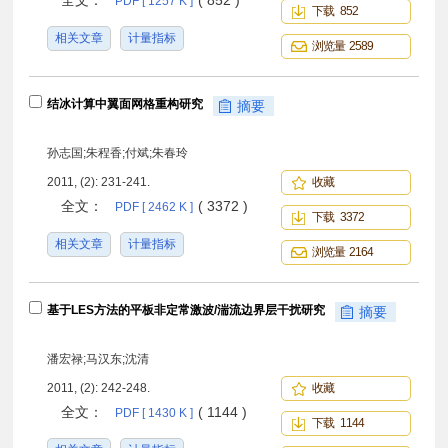
全文：
( 852 )
PDF [ 1257 K ]
下载 852
相关文章
计量指标
浏览量 2589
结冰计算中翼面网格重构研究
摘要
孙志国;朱程香;付斌;朱春玲
2011, (2): 231-241.
收藏
全文：
( 3372 )
PDF [ 2462 K ]
下载 3372
相关文章
计量指标
浏览量 2164
基于LES方法的平板非定常激波/湍流边界层干扰研究
摘要
潘宏禄;马汉东;沈清
2011, (2): 242-248.
收藏
全文：
( 1144 )
PDF [ 1430 K ]
下载 1144