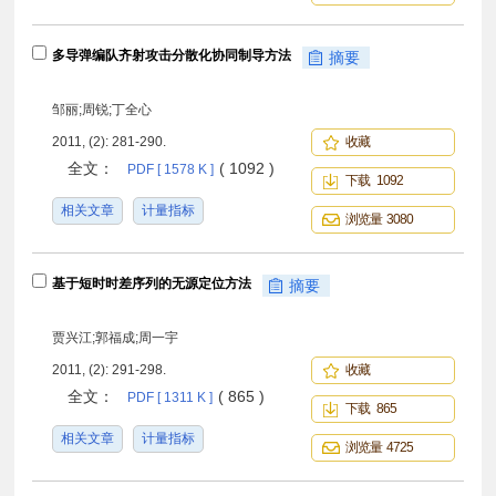
多导弹编队齐射攻击分散化协同制导方法
摘要
邹丽;周锐;丁全心
2011, (2): 281-290.
收藏
全文：
( 1092 )
PDF [ 1578 K ]
下载 1092
相关文章
计量指标
浏览量 3080
基于短时时差序列的无源定位方法
摘要
贾兴江;郭福成;周一宇
2011, (2): 291-298.
收藏
全文：
( 865 )
PDF [ 1311 K ]
下载 865
相关文章
计量指标
浏览量 4725