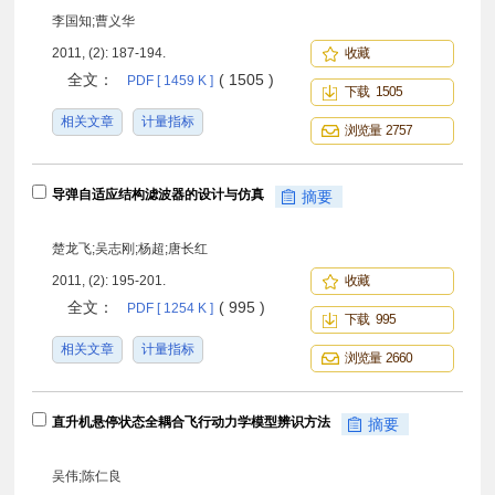
李国知;曹义华
2011, (2): 187-194.
收藏
全文：
( 1505 )
PDF [ 1459 K ]
下载 1505
相关文章
计量指标
浏览量 2757
导弹自适应结构滤波器的设计与仿真
摘要
楚龙飞;吴志刚;杨超;唐长红
2011, (2): 195-201.
收藏
全文：
( 995 )
PDF [ 1254 K ]
下载 995
相关文章
计量指标
浏览量 2660
直升机悬停状态全耦合飞行动力学模型辨识方法
摘要
吴伟;陈仁良