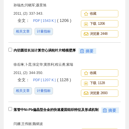
孙瑞杰;闫晓军;聂景旭
2011, (2): 337-343.
收藏
全文：
( 1206 )
PDF [ 1543 K ]
下载 1206
相关文章
计量指标
浏览量 2448
内切圆弦长法计算空心涡轮叶片蜡模壁厚
摘要
徐岳琳;卜昆;张定华;黄胜利;程云勇;索瑞
2011, (2): 344-350.
收藏
全文：
( 1128 )
PDF [ 1207 K ]
下载 1128
相关文章
计量指标
浏览量 2693
落管中Ni-Pb偏晶型合金的快速凝固组织特征及形成机制
摘要
闫娜;王伟丽;魏炳波