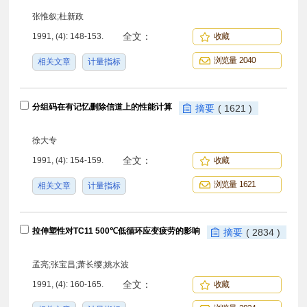
张惟叙;杜新政
全文：
1991, (4): 148-153.
收藏
浏览量 2040
相关文章
计量指标
分组码在有记忆删除信道上的性能计算
摘要
( 1621 )
徐大专
全文：
1991, (4): 154-159.
收藏
浏览量 1621
相关文章
计量指标
拉伸塑性对TC11 500℃低循环应变疲劳的影响
摘要
( 2834 )
孟亮;张宝昌;萧长缨;姚水波
全文：
1991, (4): 160-165.
收藏