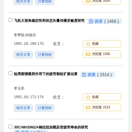
浏览量 2834
相关文章
计量指标
飞机大迎角稳定性和状态矢量传播灵敏度研究
摘要
( 1456 )
李季陆;何植岱
全文：
1991, (4): 166-170.
收藏
浏览量 1456
相关文章
计量指标
短周期谱载荷作用下的疲劳裂纹扩展估算
摘要
( 1514 )
李玉民
全文：
1991, (4): 171-174.
收藏
浏览量 1514
相关文章
计量指标
30CrMnSiNi2A钢拉扭加载应变疲劳寿命的研究