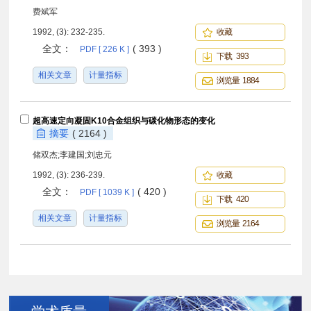
费斌军
1992, (3): 232-235.
收藏
全文：
( 393 )
PDF [ 226 K ]
下载 393
相关文章
计量指标
浏览量 1884
超高速定向凝固K10合金组织与碳化物形态的变化
摘要
( 2164 )
储双杰;李建国;刘忠元
1992, (3): 236-239.
收藏
全文：
( 420 )
PDF [ 1039 K ]
下载 420
相关文章
计量指标
浏览量 2164