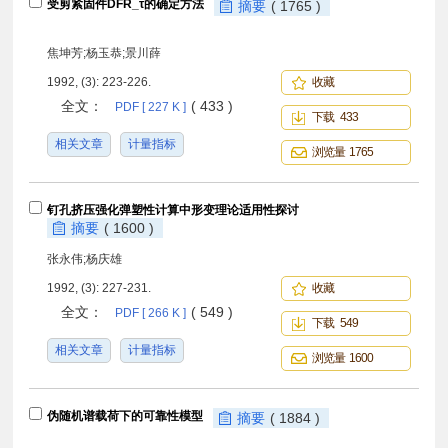
受剪紧固件DFR_τ的确定方法
摘要
( 1765 )
焦坤芳;杨玉恭;景川薛
1992, (3): 223-226.
收藏
全文：
( 433 )
PDF [ 227 K ]
下载 433
相关文章
计量指标
浏览量 1765
钉孔挤压强化弹塑性计算中形变理论适用性探讨
摘要
( 1600 )
张永伟;杨庆雄
1992, (3): 227-231.
收藏
全文：
( 549 )
PDF [ 266 K ]
下载 549
相关文章
计量指标
浏览量 1600
伪随机谱载荷下的可靠性模型
摘要
( 1884 )