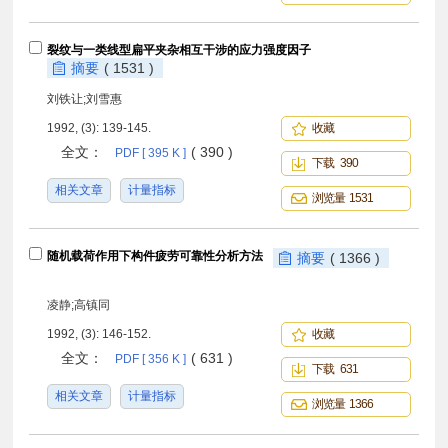
裂纹与一类线型扁平夹杂相互干涉的应力强度因子
摘要
( 1531 )
刘铁让;刘雪惠
1992, (3): 139-145.
收藏
全文：
( 390 )
PDF [ 395 K ]
下载 390
相关文章
计量指标
浏览量 1531
随机载荷作用下构件疲劳可靠性分析方法
摘要
( 1366 )
凌静;高镇同
1992, (3): 146-152.
收藏
全文：
( 631 )
PDF [ 356 K ]
下载 631
相关文章
计量指标
浏览量 1366