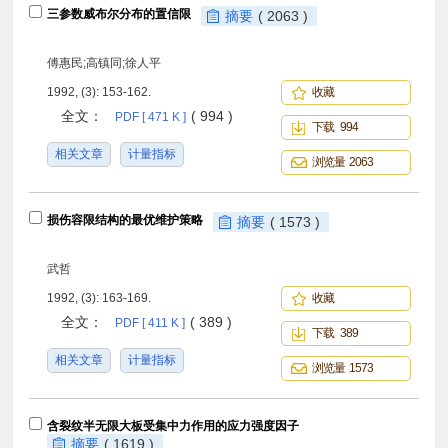
三参数威布尔分布的置信限
摘要
( 2063 )
傅惠民;高镇同;徐人平
1992, (3): 153-162.
收藏
全文：
( 994 )
PDF [ 471 K ]
下载 994
相关文章
计量指标
浏览量 2063
损伤容限结构的最优维护策略
摘要
( 1573 )
武哲
1992, (3): 163-169.
收藏
全文：
( 389 )
PDF [ 411 K ]
下载 389
相关文章
计量指标
浏览量 1573
含裂纹半无限大板受集中力作用的应力强度因子
摘要
( 1619 )