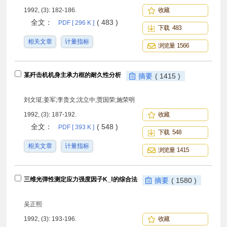
1992, (3): 182-186.
收藏
全文：
( 483 )
PDF [ 296 K ]
下载 483
相关文章
计量指标
浏览量 1566
某歼击机机身主承力框的耐久性分析
摘要
( 1415 )
刘文珽;姜军;李贵文;沈立中;贾国荣;施荣明
1992, (3): 187-192.
收藏
全文：
( 548 )
PDF [ 393 K ]
下载 548
相关文章
计量指标
浏览量 1415
三维光弹性测定应力强度因子K_Ⅰ的综合法
摘要
( 1580 )
吴正熙
1992, (3): 193-196.
收藏