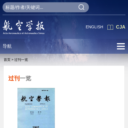
ENGLISH
CJA
导航
首页 >
过刊一览
过刊
一览